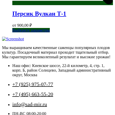
Персик Вулкан Т-1
от
900,00
₽
Этот
Выберите параметры
товар
имеет
несколько
Мы выращиваем качественные саженцы популярных плодов
вариаций.
культур. Посадочный материал проходит тщательный отбор.
Опции
Мы гарантируем великолепный результат и высокие урожаи!
можно
выбрать
Наш офис: Киевское шоссе, 22-й километр, 4, стр. 1,
на
корп. Б, район Солнцево, Западный административный
странице
округ, Москва
товара.
+7 (925) 975-07-77
+7 (495) 663-55-20
info@sad-mir.ru
ПН-ВС 08:00-20:00