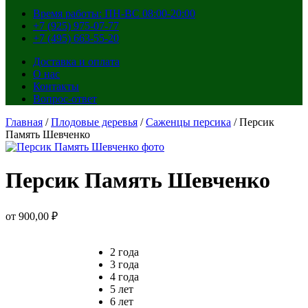
Время работы: ПН-ВС 08:00-20:00
+7 (925) 975-07-77
+7 (495) 663-55-20
Доставка и оплата
О нас
Контакты
Вопрос-ответ
Главная
/
Плодовые деревья
/
Саженцы персика
/ Персик
Память Шевченко
Персик Память Шевченко
от
900,00
₽
2 года
3 года
4 года
5 лет
6 лет