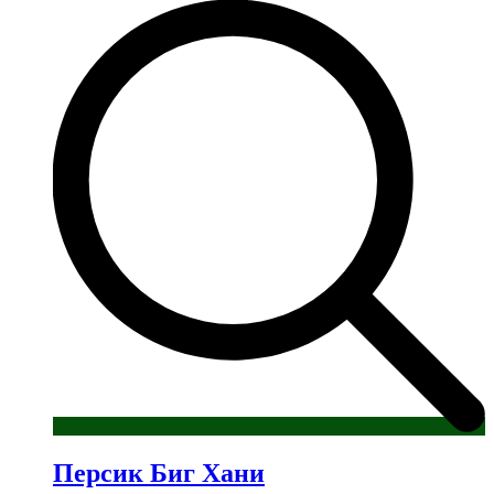
имеет
несколько
вариаций.
Опции
можно
выбрать
на
странице
товара.
Персик Биг Хани