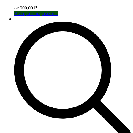
от
900,00
₽
Этот
Выберите параметры
товар
имеет
несколько
вариаций.
Опции
можно
выбрать
на
странице
товара.