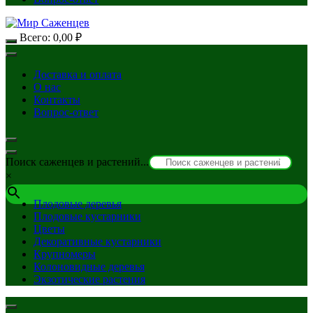
Всего:
0,00
₽
Доставка и оплата
О нас
Контакты
Вопрос-ответ
Поиск саженцев и растений...
×
Плодовые деревья
Плодовые кустарники
Цветы
Декоративные кустарники
Крупномеры
Колоновидные деревья
Экзотические растения