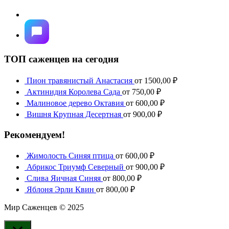
ТОП саженцев на сегодня
Пион травянистый Анастасия
от
1500,00
₽
Актинидия Королева Сада
от
750,00
₽
Малиновое дерево Октавия
от
600,00
₽
Вишня Крупная Десертная
от
900,00
₽
Рекомендуем!
Жимолость Синяя птица
от
600,00
₽
Абрикос Триумф Северный
от
900,00
₽
Слива Яичная Синяя
от
800,00
₽
Яблоня Эрли Квин
от
800,00
₽
Мир Саженцев © 2025