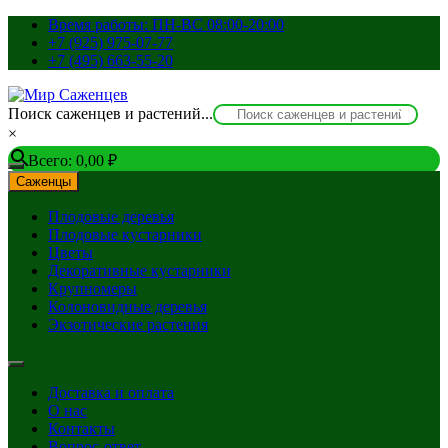
Перейти
Время работы: ПН-ВС 08:00-20:00
к
+7 (925) 975-07-77
содержимому
+7 (495) 663-55-20
Поиск саженцев и растений...
×
Всего:
0,00
₽
Саженцы
Плодовые деревья
Плодовые кустарники
Цветы
Декоративные кустарники
Крупномеры
Колоновидные деревья
Экзотические растения
Доставка и оплата
О нас
Контакты
Вопрос-ответ