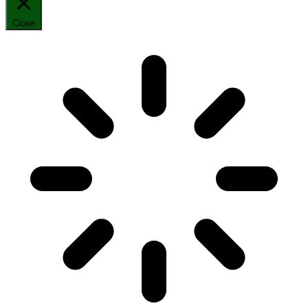
Close