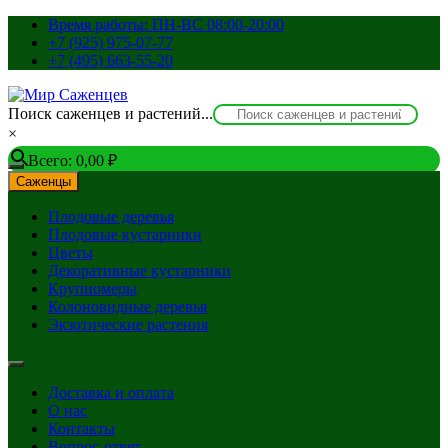
Перейти
Время работы: ПН-ВС 08:00-20:00
к
+7 (925) 975-07-77
содержимому
+7 (495) 663-55-20
Поиск саженцев и растений...
×
Всего:
0,00
₽
Саженцы
Плодовые деревья
Плодовые кустарники
Цветы
Декоративные кустарники
Крупномеры
Колоновидные деревья
Экзотические растения
Доставка и оплата
О нас
Контакты
Вопрос-ответ