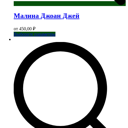
Малина Джоан Джей
от
450,00
₽
Этот
Выберите параметры
товар
имеет
несколько
вариаций.
Опции
можно
выбрать
на
странице
товара.