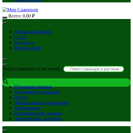
Всего:
0,00
₽
Доставка и оплата
О нас
Контакты
Вопрос-ответ
Поиск саженцев и растений...
×
Плодовые деревья
Плодовые кустарники
Цветы
Декоративные кустарники
Крупномеры
Колоновидные деревья
Экзотические растения