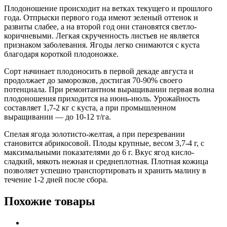
Плодоношение происходит на ветках текущего и прошлого
года. Отпрыски первого года имеют зеленый оттенок и
развиты слабее, а на второй год они становятся светло-
коричневыми. Легкая скрученность листьев не является
признаком заболевания. Ягоды легко снимаются с куста
благодаря короткой плодоножке.
Сорт начинает плодоносить в первой декаде августа и
продолжает до заморозков, достигая 70-90% своего
потенциала. При ремонтантном выращивании первая волна
плодоношения приходится на июнь-июль. Урожайность
составляет 1,7-2 кг с куста, а при промышленном
выращивании — до 10-12 т/га.
Спелая ягода золотисто-желтая, а при перезревании
становится абрикосовой. Плоды крупные, весом 3,7-4 г, с
максимальными показателями до 6 г. Вкус ягод кисло-
сладкий, мякоть нежная и среднеплотная. Плотная кожица
позволяет успешно транспортировать и хранить малину в
течение 1-2 дней после сбора.
Похожие товары