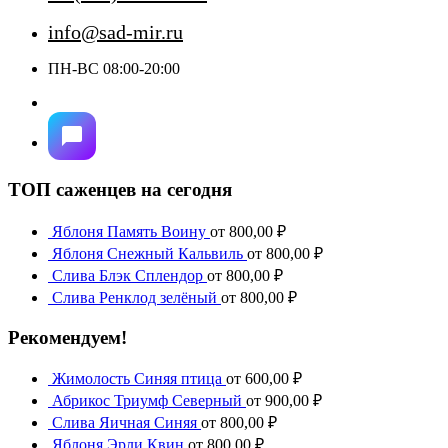
info@sad-mir.ru
ПН-ВС 08:00-20:00
ТОП саженцев на сегодня
Яблоня Память Воину
от
800,00
₽
Яблоня Снежный Кальвиль
от
800,00
₽
Слива Блэк Сплендор
от
800,00
₽
Слива Ренклод зелёный
от
800,00
₽
Рекомендуем!
Жимолость Синяя птица
от
600,00
₽
Абрикос Триумф Северный
от
900,00
₽
Слива Яичная Синяя
от
800,00
₽
Яблоня Эрли Квин
от
800,00
₽