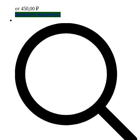
от
450,00
₽
Этот
Выберите параметры
товар
имеет
несколько
вариаций.
Опции
можно
выбрать
на
странице
товара.