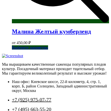
Малина Желтый кумберленд
от
450,00
₽
Этот
Выберите параметры
товар
имеет
несколько
Мы выращиваем качественные саженцы популярных плодов
вариаций.
культур. Посадочный материал проходит тщательный отбор.
Опции
Мы гарантируем великолепный результат и высокие урожаи!
можно
выбрать
Наш офис: Киевское шоссе, 22-й километр, 4, стр. 1,
на
корп. Б, район Солнцево, Западный административный
странице
округ, Москва
товара.
+7 (925) 975-07-77
+7 (495) 663-55-20