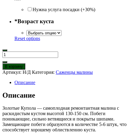
Нужна услуга посадки (+30%)
*
Возраст куста
Reset options
Количество
товара
Малина
В корзину
Золотые
Артикул:
Н/Д
Категория:
Саженцы малины
Купола
Описание
Описание
Золотые Купола — самоплодная ремонтантная малина с
раскидистым кустом высотой 130-150 см. Побеги
поникающие, сильно ветвящиеся и покрыты шипами.
Замещающие побеги образуются в количестве 5-6 штук, что
способствует хорошему облиствлению куста.