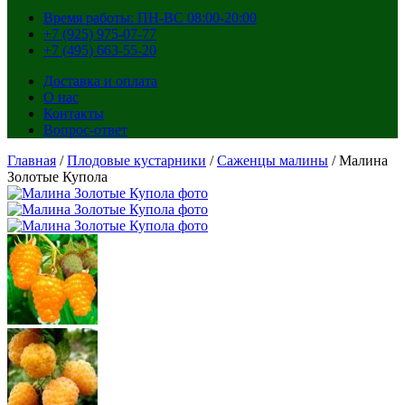
Время работы: ПН-ВС 08:00-20:00
+7 (925) 975-07-77
+7 (495) 663-55-20
Доставка и оплата
О нас
Контакты
Вопрос-ответ
Главная
/
Плодовые кустарники
/
Саженцы малины
/ Малина
Золотые Купола