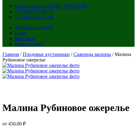
Время работы: ПН-ВС 08:00-20:00
+7 (925) 975-07-77
+7 (495) 663-55-20
Доставка и оплата
О нас
Контакты
Вопрос-ответ
Главная
/
Плодовые кустарники
/
Саженцы малины
/ Малина
Рубиновое ожерелье
Малина Рубиновое ожерелье
от
450,00
₽