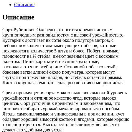
Описание
Описание
Сорт Рубиновое Ожерелье относится к ремонтантным
крупноплодным разновидностям с высокой урожайностью.
Кустарник достигает высоты около полутора метров, с
небольшим количеством замещающих побегов, которые
появляются в количестве 5 штук и более. Побеги прямые,
плодоносят на ⅔ стебля, имеют зеленый цвет с восковым
налетом. Шипы короткие и не слишком острые,
располагаются по всей длине. Основной побег толстый,
боковые ветки длиной около полуметра, которые могут
гнуться под тяжестью плодов, но стебель остается прямым.
Листва крупная, темно-зеленая, рыхловатая и морщинистая.
Среди преимуществ сорта можно выделить высокий уровень
урожайности и отличное качество ягод, которые высоко
ценятся. Сорт устойчив к вредителям и заболеваниям, что
позволяет собирать урожай механизированным способом.
Ягоды самоопыляемые и универсальны в применении, куст
обладает хорошей зимостойкостью и ягодами, которые хорошо
транспортируются. Высота куста не слишком велика, что
делает его удобным для ухода.