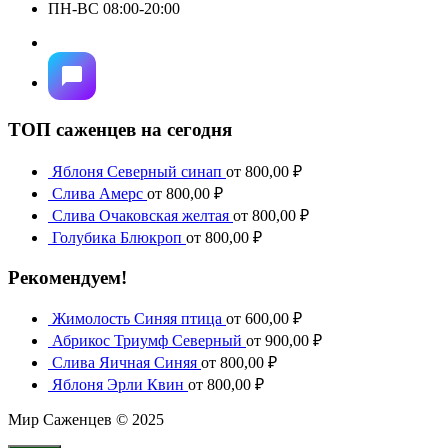
ПН-ВС 08:00-20:00
ТОП саженцев на сегодня
Яблоня Северный синап
от
800,00
₽
Слива Амерс
от
800,00
₽
Слива Очаковская желтая
от
800,00
₽
Голубика Блюкроп
от
800,00
₽
Рекомендуем!
Жимолость Синяя птица
от
600,00
₽
Абрикос Триумф Северный
от
900,00
₽
Слива Яичная Синяя
от
800,00
₽
Яблоня Эрли Квин
от
800,00
₽
Мир Саженцев © 2025