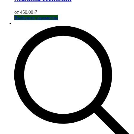
от
450,00
₽
Этот
Выберите параметры
товар
имеет
несколько
вариаций.
Опции
можно
выбрать
на
странице
товара.