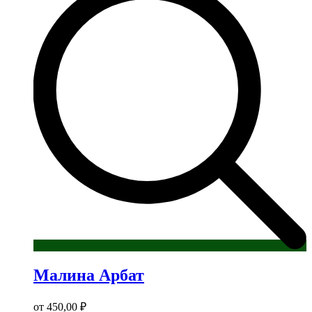
вариаций.
Опции
можно
выбрать
на
странице
товара.
Малина Арбат
от
450,00
₽