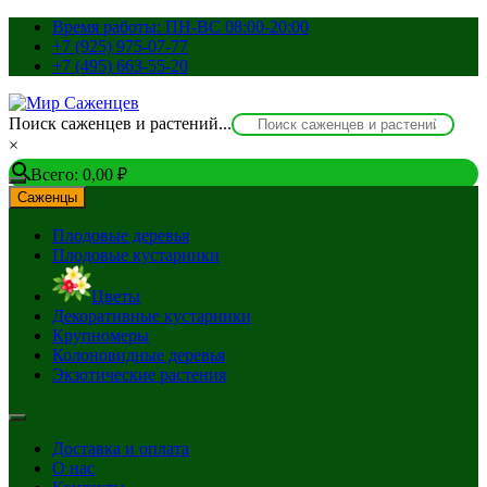
Перейти
Время работы: ПН-ВС 08:00-20:00
к
+7 (925) 975-07-77
содержимому
+7 (495) 663-55-20
Поиск саженцев и растений...
×
Всего:
0,00
₽
Саженцы
Плодовые деревья
Плодовые кустарники
Цветы
Декоративные кустарники
Крупномеры
Колоновидные деревья
Экзотические растения
Доставка и оплата
О нас