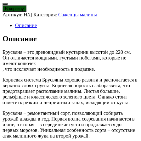
товара
Малина
В корзину
Брусвяна
Артикул:
Н/Д
Категория:
Саженцы малины
Описание
Описание
Брусвяна – это древовидный кустарник высотой до 220 см.
Он отличается мощными, густыми побегами, которые не
имеют колючек
, что исключает необходимость в подвязке.
Корневая система Брусвяны хорошо развита и располагается в
верхних слоях грунта. Корневая поросль слаборазвита, что
предотвращает расползание малины. Листья большие,
рельефные и классического зеленого цвета. Однако стоит
отметить резкий и неприятный запах, исходящий от куста.
Брусвяна – ремонтантный сорт, позволяющий собирать
урожай дважды в год. Первая волна созревания начинается в
июне, а вторая – в середине августа и продолжается до
первых морозов. Уникальная особенность сорта – отсутствие
атак малинного жука на второй урожай.