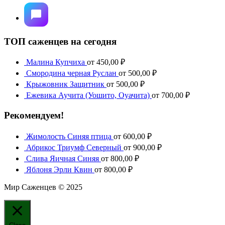
ТОП саженцев на сегодня
Малина Купчиха
от
450,00
₽
Смородина черная Руслан
от
500,00
₽
Крыжовник Защитник
от
500,00
₽
Ежевика Аучита (Уошито, Оуачита)
от
700,00
₽
Рекомендуем!
Жимолость Синяя птица
от
600,00
₽
Абрикос Триумф Северный
от
900,00
₽
Слива Яичная Синяя
от
800,00
₽
Яблоня Эрли Квин
от
800,00
₽
Мир Саженцев © 2025