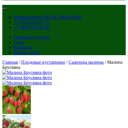
Время работы: ПН-ВС 08:00-20:00
+7 (925) 975-07-77
+7 (495) 663-55-20
Доставка и оплата
О нас
Контакты
Вопрос-ответ
Главная
/
Плодовые кустарники
/
Саженцы малины
/ Малина
Брусвяна