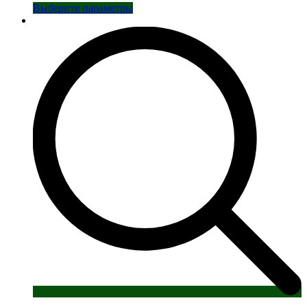
Этот
Выберите параметры
товар
имеет
несколько
вариаций.
Опции
можно
выбрать
на
странице
товара.