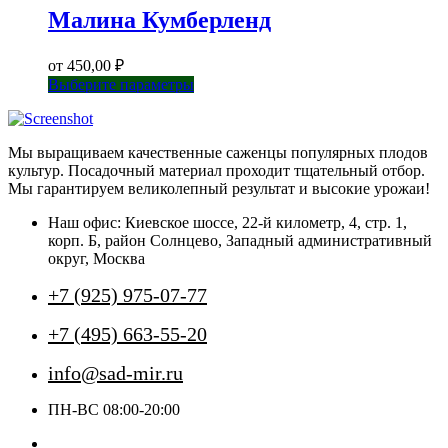
Малина Кумберленд
от
450,00
₽
Этот
Выберите параметры
товар
имеет
несколько
Мы выращиваем качественные саженцы популярных плодов
вариаций.
культур. Посадочный материал проходит тщательный отбор.
Опции
Мы гарантируем великолепный результат и высокие урожаи!
можно
выбрать
Наш офис: Киевское шоссе, 22-й километр, 4, стр. 1,
на
корп. Б, район Солнцево, Западный административный
странице
округ, Москва
товара.
+7 (925) 975-07-77
+7 (495) 663-55-20
info@sad-mir.ru
ПН-ВС 08:00-20:00