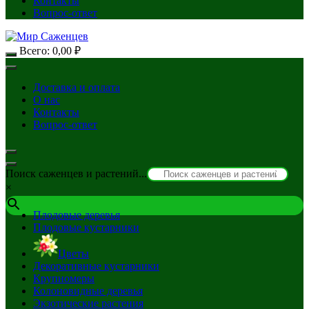
Контакты
Вопрос-ответ
Всего:
0,00
₽
Доставка и оплата
О нас
Контакты
Вопрос-ответ
Поиск саженцев и растений...
×
Плодовые деревья
Плодовые кустарники
Цветы
Декоративные кустарники
Крупномеры
Колоновидные деревья
Экзотические растения