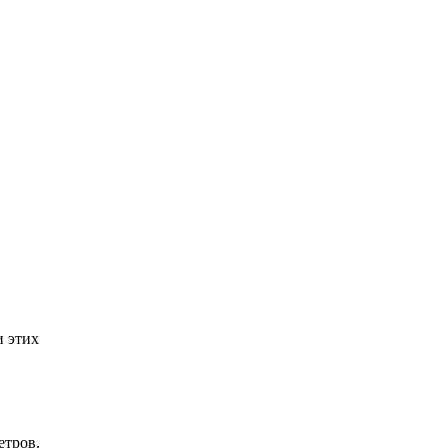
и этих
етров.