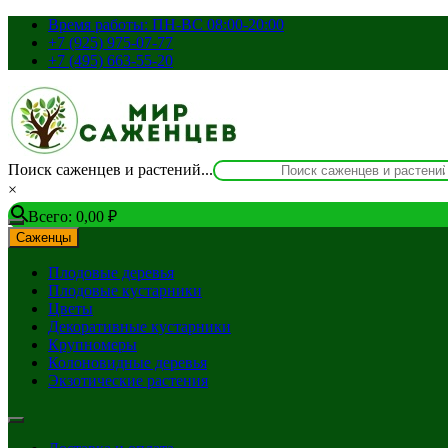
Перейти
Время работы: ПН-ВС 08:00-20:00
к
+7 (925) 975-07-77
содержимому
+7 (495) 663-55-20
Поиск саженцев и растений...
×
Всего:
0,00
₽
Саженцы
Плодовые деревья
Плодовые кустарники
Цветы
Декоративные кустарники
Крупномеры
Колоновидные деревья
Экзотические растения