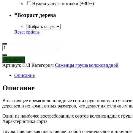
Нужна услуга посадки (+30%)
*
Возраст дерева
Reset options
Количество
товара
Колоновидная
В корзину
груша
Артикул:
Н/Д
Категория:
Саженцы груша колоновидной
Павловская
Описание
Описание
В настоящее время колоновидные сорта груш пользуются значи
деревьев и их компактных размеров, что делает их отличным в
Один из наиболее востребованных сортов колоновидных груш –
Характеристика сорта
Груша Павловская представляет собой среднерослое и прочное