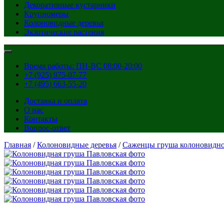
Декоративные кустарники
Крупномеры
Колоновидные деревья
Экзотические растения
Время работы: ПН-ВС 08:00-20:00
+7 (925) 975-07-77
+7 (495) 663-55-20
Доставка и оплата
О нас
Контакты
Вопрос-ответ
Главная
/
Колоновидные деревья
/
Саженцы груша колоновидн