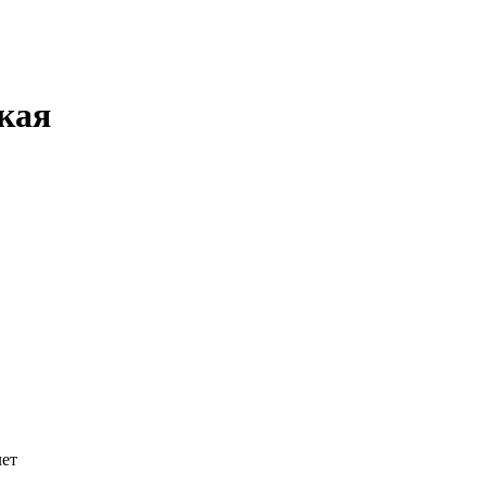
кая
лет