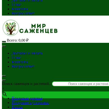
Доставка и оплата
О нас
Контакты
Вопрос-ответ
Всего:
0,00
₽
Доставка и оплата
О нас
Контакты
Вопрос-ответ
Поиск саженцев и растений...
×
Плодовые деревья
Плодовые кустарники
Цветы