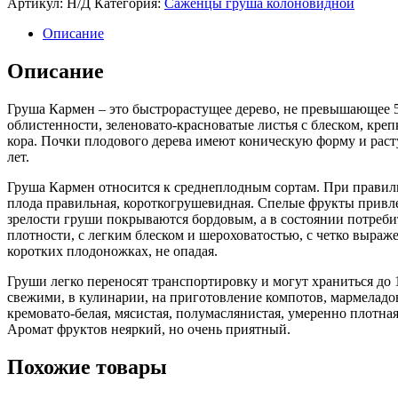
Артикул:
Н/Д
Категория:
Саженцы груша колоновидной
Кармен
Описание
Описание
Груша Кармен – это быстрорастущее дерево, не превышающее 5
облистенности, зеленовато-красноватые листья с блеском, креп
кора. Почки плодового дерева имеют коническую форму и раст
лет.
Груша Кармен относится к среднеплодным сортам. При правил
плода правильная, короткогрушевидная. Спелые фрукты привл
зрелости груши покрываются бордовым, а в состоянии потребит
плотности, с легким блеском и шероховатостью, с четко выр
коротких плодоножках, не опадая.
Груши легко переносят транспортировку и могут храниться до
свежими, в кулинарии, на приготовление компотов, мармеладов
кремовато-белая, мясистая, полумаслянистая, умеренно плотная
Аромат фруктов неяркий, но очень приятный.
Похожие товары