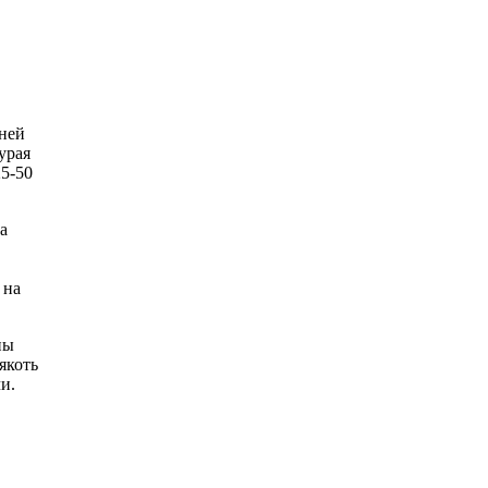
дней
урая
25-50
а
 на
ны
якоть
и.