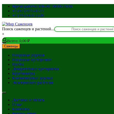
Перейти
Время работы: ПН-ВС 08:00-20:00
к
+7 (925) 975-07-77
содержимому
+7 (495) 663-55-20
Поиск саженцев и растений...
×
Всего:
0,00
₽
Саженцы
Плодовые деревья
Плодовые кустарники
Цветы
Декоративные кустарники
Крупномеры
Колоновидные деревья
Экзотические растения
Доставка и оплата
О нас
Контакты
Вопрос-ответ