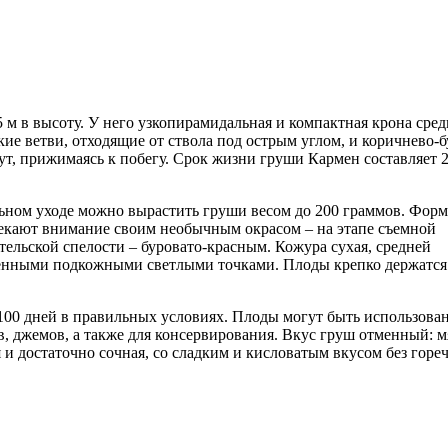
 м в высоту. У него узкопирамидальная и компактная крона сре
кие ветви, отходящие от ствола под острым углом, и коричнево-б
ут, прижимаясь к побегу. Срок жизни груши Кармен составляет 
ьном уходе можно вырастить груши весом до 200 граммов. Форм
екают внимание своим необычным окрасом – на этапе съемной
ельской спелости – буровато-красным. Кожура сухая, средней
аженными подкожными светлыми точками. Плоды крепко держатся
 100 дней в правильных условиях. Плоды могут быть использова
, джемов, а также для консервирования. Вкус груш отменный: м
 и достаточно сочная, со сладким и кисловатым вкусом без гореч