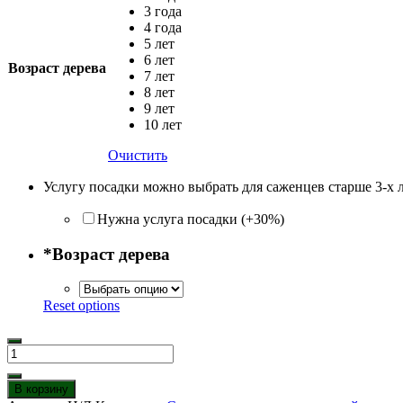
3 года
4 года
5 лет
6 лет
Возраст дерева
7 лет
8 лет
9 лет
10 лет
Очистить
Услугу посадки можно выбрать для саженцев старше 3-х 
Нужна услуга посадки (+30%)
*
Возраст дерева
Reset options
Количество
товара
Колоновидная
В корзину
груша