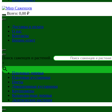
Всего:
0,00
₽
Доставка и оплата
О нас
Контакты
Вопрос-ответ
Поиск саженцев и растений...
×
Плодовые деревья
Плодовые кустарники
Цветы
Декоративные кустарники
Крупномеры
Колоновидные деревья
Экзотические растения