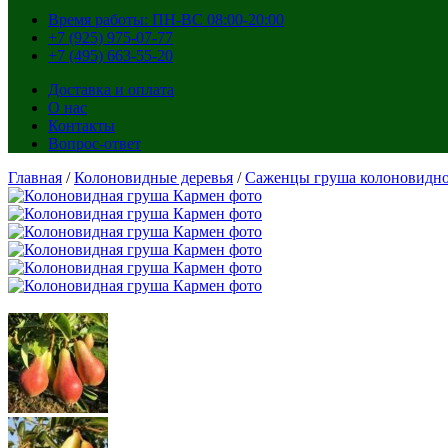
Время работы: ПН-ВС 08:00-20:00
+7 (925) 975-07-77
+7 (495) 663-55-20
Доставка и оплата
О нас
Контакты
Вопрос-ответ
Главная
/
Колоновидные деревья
/
Саженцы груша колоновидн