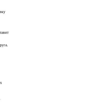
вку
тавит
руга.
их
е