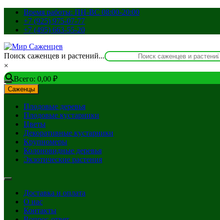
Перейти
Время работы: ПН-ВС 08:00-20:00
к
+7 (925) 975-07-77
содержимому
+7 (495) 663-55-20
Поиск саженцев и растений...
×
Всего:
0,00
₽
Саженцы
Плодовые деревья
Плодовые кустарники
Цветы
Декоративные кустарники
Крупномеры
Колоновидные деревья
Экзотические растения
Доставка и оплата
О нас
Контакты
Вопрос-ответ