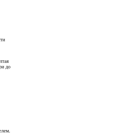
сти
лтая
ри до
елем.