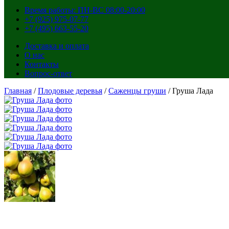
Время работы: ПН-ВС 08:00-20:00
+7 (925) 975-07-77
+7 (495) 663-55-20
Доставка и оплата
О нас
Контакты
Вопрос-ответ
Главная
/
Плодовые деревья
/
Саженцы груши
/ Груша Лада