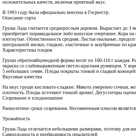
положительных качеств, включая приятный вкус.
В 1993 году была официально внесена в Госреестр.
Описание сорта
Груша Лада считается среднерослым деревом. Вырастает до 3 м
приобретает пирамидальное либо конусное очертание. Кора на 
изогнутые. Облиственность средняя. Листья овальные, продолг
центральной жилки, гладкие, эластичные и зазубренные по краю
Характеристика плодов
Груши обратнояйцевидной формы весят по 100-110 г каждая. Ра
окраска со слабовыраженным светло-красным румянцем. У кор
5 небольших семян. Плоды покрыты тонкой и гладкой кожицей
Вкусовые качества
На вкус груши кисловато-сладкие. Мякоть умеренно сочная, жел
плотность. Плоды источают тонкий аромат. Дегустаторы оценива
Созревание и плодоношение
Раннелетние сроки созревания. Несомненным плюсом является
Урожайность
Груша Лада отличается небольшими размерами, поэтому для нее
Самоплодность и необходимость опылителей