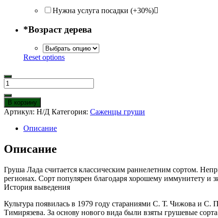
Нужна услуга посадки (+30%)
*
Возраст дерева
Reset options
Количество
товара
Груша
В корзину
Лада
Артикул:
Н/Д
Категория:
Саженцы груши
Описание
Описание
Груша Лада считается классическим раннелетним сортом. Непр
регионах. Сорт популярен благодаря хорошему иммунитету и з
История выведения
Культура появилась в 1979 году стараниями С. Т. Чижова и С. 
Тимирязева. За основу нового вида были взяты грушевые сорта