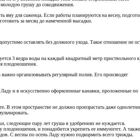
ь молодую грушу до сокодвижения.
ть яму для саженца. Если работы планируются на весну, подгото
готовить за месяц до намеченной высадки.
допустимо оставлять без должного ухода. Такое отношение не ос
уется 3 ведра воды на каждый квадратный метр приствольного к
мя плодоношения.
 важно организовывать регулярный полив. Его производят
 Ладу и в искусственно оформленные канавки, проложенные по
е. В этом пространстве не должно произрастать даже однолетн
мульчировать.
и, следующие пару лет груша в удобрениях не нуждается.
азу плодоношения, и понадобится укрепить ее иммунитет. А такж
одов. С весны по осень Ладу нужно подкормить всего трижды.