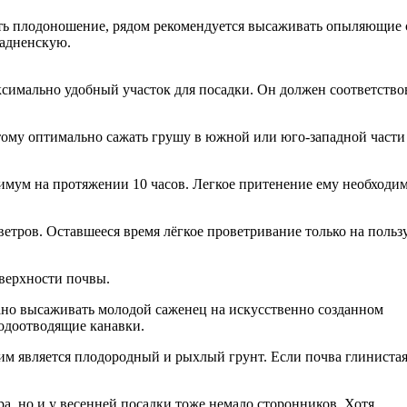
ть плодоношение, рядом рекомендуется высаживать опыляющие 
радненскую.
симально удобный участок для посадки. Он должен соответство
тому оптимально сажать грушу в южной или юго-западной части
имум на протяжении 10 часов. Легкое притенение ему необходи
етров. Оставшееся время лёгкое проветривание только на польз
оверхности почвы.
ано высаживать молодой саженец на искусственно созданном
одоотводящие канавки.
им является плодородный и рыхлый грунт. Если почва глинистая
ра, но и у весенней посадки тоже немало сторонников. Хотя