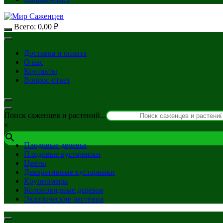
Всего:
0,00
₽
Доставка и оплата
О нас
Контакты
Вопрос-ответ
Поиск саженцев и растений...
×
Плодовые деревья
Плодовые кустарники
Цветы
Декоративные кустарники
Крупномеры
Колоновидные деревья
Экзотические растения