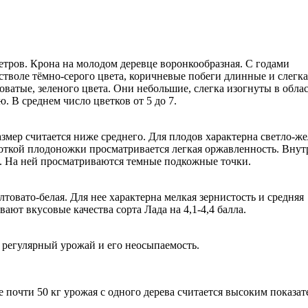
етров. Крона на молодом деревце воронкообразная. С годами
стволе тёмно-серого цвета, коричневые побеги длинные и слегка
оватые, зеленого цвета. Они небольшие, слегка изогнуты в обла
. В среднем число цветков от 5 до 7.
змер считается ниже среднего. Для плодов характерна светло-же
откой плодоножки просматривается легкая оржавленность. Внут
. На ней просматриваются темные подкожные точки.
товато-белая. Для нее характерна мелкая зернистость и средняя
ют вкусовые качества сорта Лада на 4,1-4,4 балла.
 регулярный урожай и его неосыпаемость.
 почти 50 кг урожая с одного дерева считается высоким показат