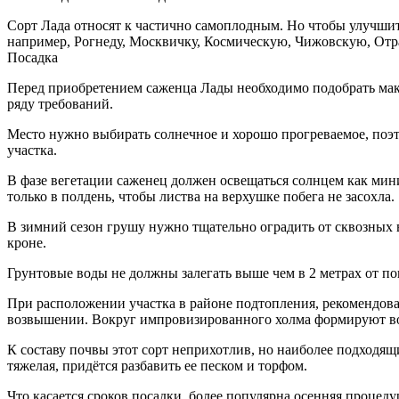
Сорт Лада относят к частично самоплодным. Но чтобы улучши
например, Рогнеду, Москвичку, Космическую, Чижовскую, От
Посадка
Перед приобретением саженца Лады необходимо подобрать мак
ряду требований.
Место нужно выбирать солнечное и хорошо прогреваемое, поэ
участка.
В фазе вегетации саженец должен освещаться солнцем как мин
только в полдень, чтобы листва на верхушке побега не засохла.
В зимний сезон грушу нужно тщательно оградить от сквозных в
кроне.
Грунтовые воды не должны залегать выше чем в 2 метрах от п
При расположении участка в районе подтопления, рекомендов
возвышении. Вокруг импровизированного холма формируют в
К составу почвы этот сорт неприхотлив, но наиболее подходящ
тяжелая, придётся разбавить ее песком и торфом.
Что касается сроков посадки, более популярна осенняя процеду