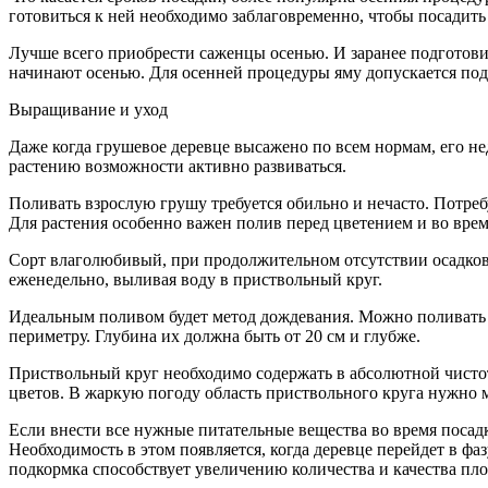
готовиться к ней необходимо заблаговременно, чтобы посадит
Лучше всего приобрести саженцы осенью. И заранее подготови
начинают осенью. Для осенней процедуры яму допускается под
Выращивание и уход
Даже когда грушевое деревце высажено по всем нормам, его не
растению возможности активно развиваться.
Поливать взрослую грушу требуется обильно и нечасто. Потреб
Для растения особенно важен полив перед цветением и во вре
Сорт влаголюбивый, при продолжительном отсутствии осадков
еженедельно, выливая воду в приствольный круг.
Идеальным поливом будет метод дождевания. Можно поливать
периметру. Глубина их должна быть от 20 см и глубже.
Приствольный круг необходимо содержать в абсолютной чистот
цветов. В жаркую погоду область приствольного круга нужно 
Если внести все нужные питательные вещества во время посадк
Необходимость в этом появляется, когда деревце перейдет в ф
подкормка способствует увеличению количества и качества пл