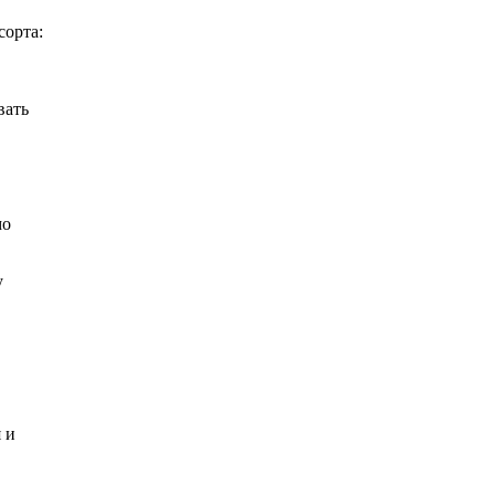
сорта:
вать
мо
у
 и