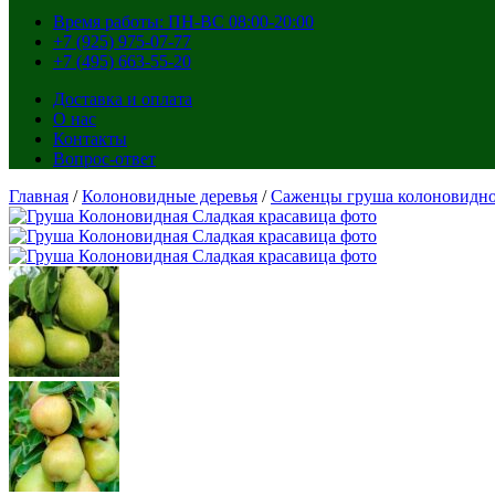
Время работы: ПН-ВС 08:00-20:00
+7 (925) 975-07-77
+7 (495) 663-55-20
Доставка и оплата
О нас
Контакты
Вопрос-ответ
Главная
/
Колоновидные деревья
/
Саженцы груша колоновидн