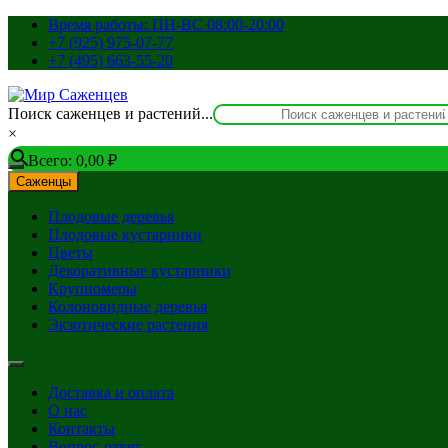
Перейти
Время работы: ПН-ВС 08:00-20:00
к
+7 (925) 975-07-77
содержимому
+7 (495) 663-55-20
Поиск саженцев и растений...
×
Всего:
0,00
₽
Саженцы
Плодовые деревья
Плодовые кустарники
Цветы
Декоративные кустарники
Крупномеры
Колоновидные деревья
Экзотические растения
Доставка и оплата
О нас
Контакты
Вопрос-ответ