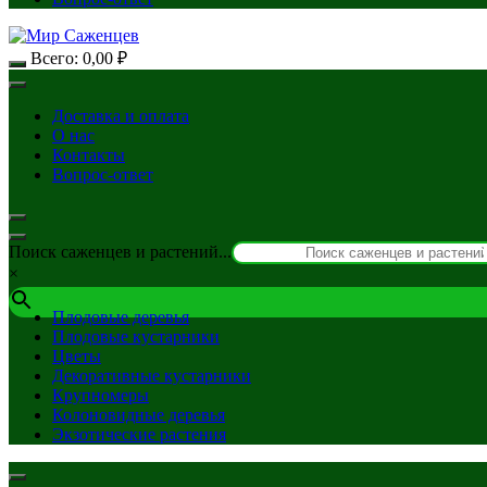
Всего:
0,00
₽
Доставка и оплата
О нас
Контакты
Вопрос-ответ
Поиск саженцев и растений...
×
Плодовые деревья
Плодовые кустарники
Цветы
Декоративные кустарники
Крупномеры
Колоновидные деревья
Экзотические растения