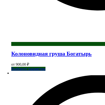
Колоновидная груша Богатырь
от
900,00
₽
Этот
Выберите параметры
товар
имеет
несколько
вариаций.
Опции
можно
выбрать
на