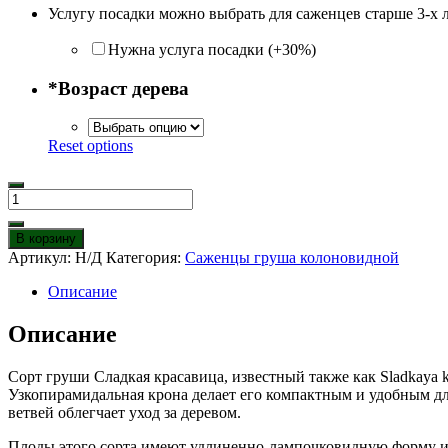
Услугу посадки можно выбрать для саженцев старше 3-х 
Нужна услуга посадки (+30%)
*
Возраст дерева
Reset options
Количество
товара
Груша
В корзину
Колоновидная
Артикул:
Н/Д
Категория:
Саженцы груша колоновидной
Сладкая
красавица
Описание
Описание
Сорт груши Сладкая красавица, известный также как Sladkaya k
Узкопирамидальная крона делает его компактным и удобным д
ветвей облегчает уход за деревом.
Плоды этого сорта имеют удлиненно-лампочковидную форму и 