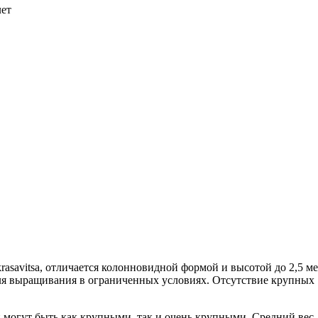
лет
rasavitsa, отличается колонновидной формой и высотой до 2,5 ме
ля выращивания в ограниченных условиях. Отсутствие крупных
могут быть как крупными, так и очень крупными. Средний вес