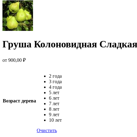
Груша Колоновидная Сладкая
от
900,00
₽
2 года
3 года
4 года
5 лет
6 лет
Возраст дерева
7 лет
8 лет
9 лет
10 лет
Очистить