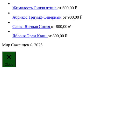
Жимолость Синяя птица
от
600,00
₽
Абрикос Триумф Северный
от
900,00
₽
Слива Яичная Синяя
от
800,00
₽
Яблоня Эрли Квин
от
800,00
₽
Мир Саженцев © 2025
Close