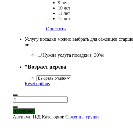
9 лет
10 лет
11 лет
12 лет
Очистить
Услугу посадки можно выбрать для саженцев старше
лет
Нужна услуга посадки (+30%)
*
Возраст дерева
Reset options
Количество
товара
Груша
В корзину
Киргизская
Артикул:
Н/Д
Категория:
Саженцы груши