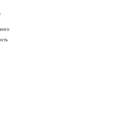
е
пного
ость