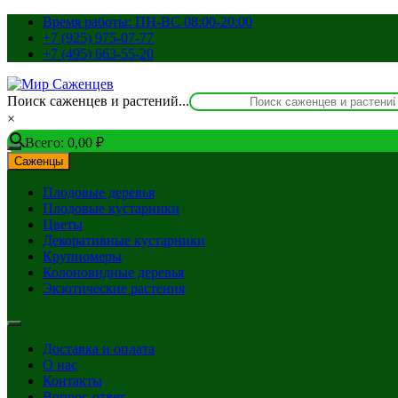
Перейти
Время работы: ПН-ВС 08:00-20:00
к
+7 (925) 975-07-77
содержимому
+7 (495) 663-55-20
Поиск саженцев и растений...
×
Всего:
0,00
₽
Саженцы
Плодовые деревья
Плодовые кустарники
Цветы
Декоративные кустарники
Крупномеры
Колоновидные деревья
Экзотические растения
Доставка и оплата
О нас
Контакты
Вопрос-ответ