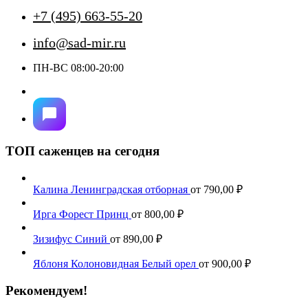
+7 (495) 663-55-20
info@sad-mir.ru
ПН-ВС 08:00-20:00
ТОП саженцев на сегодня
Калина Ленинградская отборная
от
790,00
₽
Ирга Форест Принц
от
800,00
₽
Зизифус Синий
от
890,00
₽
Яблоня Колоновидная Белый орел
от
900,00
₽
Рекомендуем!