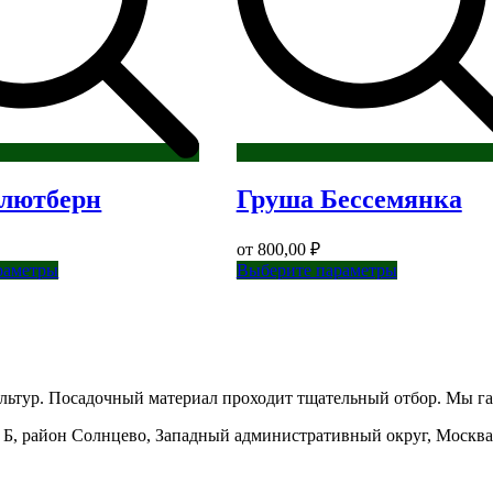
лютберн
Груша Бессемянка
от
800,00
₽
Этот
Этот
раметры
Выберите параметры
товар
товар
имеет
имеет
несколько
несколько
вариаций.
вариаций.
Опции
Опции
можно
можно
ьтур. Посадочный материал проходит тщательный отбор. Мы га
выбрать
выбрать
на
на
рп. Б, район Солнцево, Западный административный округ, Москва
странице
странице
товара.
товара.