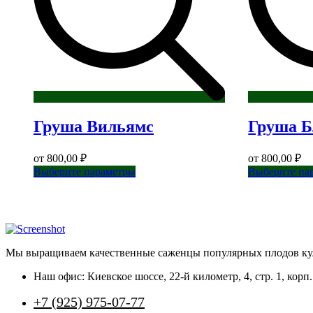
Груша Вильямс
Груша Б
от
800,00
₽
от
800,00
₽
Этот
Выберите параметры
Выберите па
товар
имеет
несколько
вариаций.
Опции
можно
Мы выращиваем качественные саженцы популярных плодов кул
выбрать
на
Наш офис: Киевское шоссе, 22-й километр, 4, стр. 1, ко
странице
товара.
+7 (925) 975-07-77