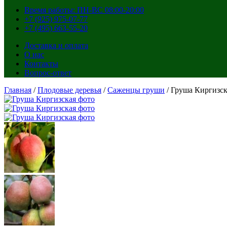
Время работы: ПН-ВС 08:00-20:00
+7 (925) 975-07-77
+7 (495) 663-55-20
Доставка и оплата
О нас
Контакты
Вопрос-ответ
Главная
/
Плодовые деревья
/
Саженцы груши
/ Груша Киргизск