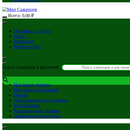
Всего:
0,00
₽
Доставка и оплата
О нас
Контакты
Вопрос-ответ
Поиск саженцев и растений...
×
Плодовые деревья
Плодовые кустарники
Цветы
Декоративные кустарники
Крупномеры
Колоновидные деревья
Экзотические растения