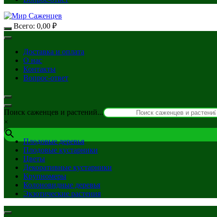
Всего:
0,00
₽
Доставка и оплата
О нас
Контакты
Вопрос-ответ
Поиск саженцев и растений...
×
Плодовые деревья
Плодовые кустарники
Цветы
Декоративные кустарники
Крупномеры
Колоновидные деревья
Экзотические растения