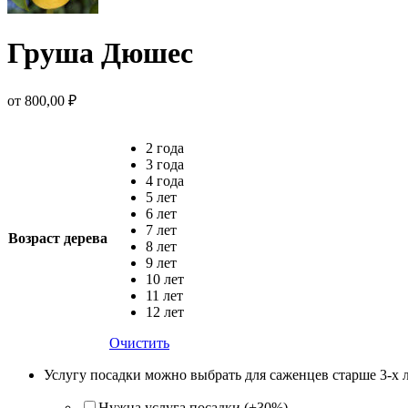
Груша Дюшес
от
800,00
₽
2 года
3 года
4 года
5 лет
6 лет
7 лет
Возраст дерева
8 лет
9 лет
10 лет
11 лет
12 лет
Очистить
Услугу посадки можно выбрать для саженцев старше 3-х 
Нужна услуга посадки (+30%)