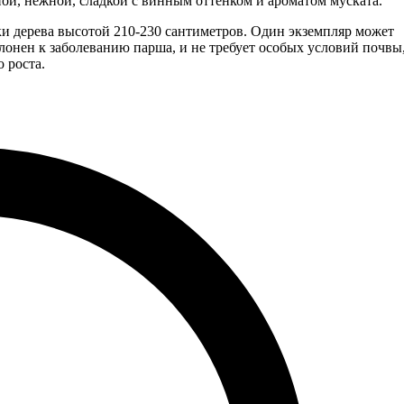
ой, нежной, сладкой с винным оттенком и ароматом муската.
ки дерева высотой 210-230 сантиметров. Один экземпляр может
лонен к заболеванию парша, и не требует особых условий почвы
 роста.