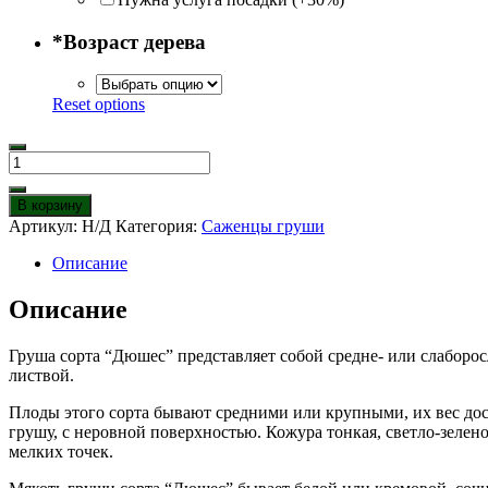
*
Возраст дерева
Reset options
Количество
товара
Груша
В корзину
Дюшес
Артикул:
Н/Д
Категория:
Саженцы груши
Описание
Описание
Груша сорта “Дюшес” представляет собой средне- или слаборо
листвой.
Плоды этого сорта бывают средними или крупными, их вес до
грушу, с неровной поверхностью. Кожура тонкая, светло-зелено
мелких точек.