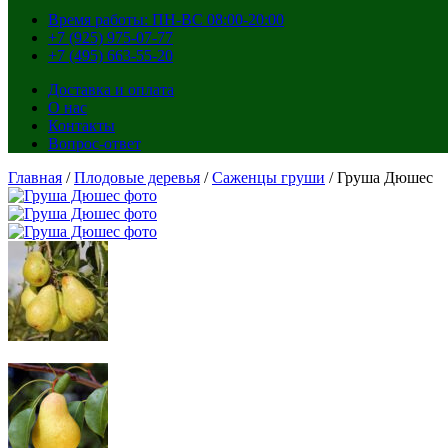
Время работы: ПН-ВС 08:00-20:00
+7 (925) 975-07-77
+7 (495) 663-55-20
Доставка и оплата
О нас
Контакты
Вопрос-ответ
Главная
/
Плодовые деревья
/
Саженцы груши
/ Груша Дюшес