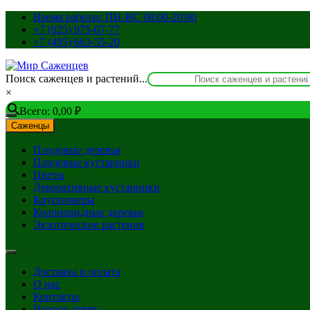
Перейти
Время работы: ПН-ВС 08:00-20:00
к
+7 (925) 975-07-77
содержимому
+7 (495) 663-55-20
Поиск саженцев и растений...
×
Всего:
0,00
₽
Саженцы
Плодовые деревья
Плодовые кустарники
Цветы
Декоративные кустарники
Крупномеры
Колоновидные деревья
Экзотические растения
Доставка и оплата
О нас
Контакты
Вопрос-ответ