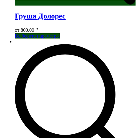
Груша Долорес
от
800,00
₽
Этот
Выберите параметры
товар
имеет
несколько
вариаций.
Опции
можно
выбрать
на
странице
товара.