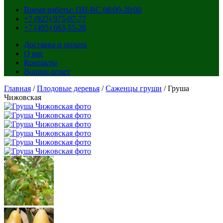
Время работы: ПН-ВС 08:00-20:00
+7 (925) 975-07-77
+7 (495) 663-55-20
Доставка и оплата
О нас
Контакты
Вопрос-ответ
Главная
/
Плодовые деревья
/
Саженцы груши
/ Груша
Чижовская