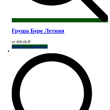
Груша Бере Летняя
от
800,00
₽
Этот
Выберите параметры
товар
имеет
несколько
вариаций.
Опции
можно
выбрать
на
странице
товара.