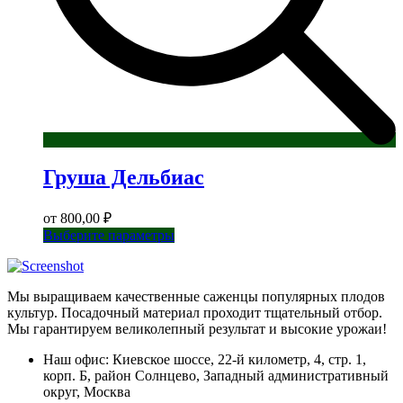
Груша Дельбиас
от
800,00
₽
Этот
Выберите параметры
товар
имеет
несколько
Мы выращиваем качественные саженцы популярных плодов
вариаций.
культур. Посадочный материал проходит тщательный отбор.
Опции
Мы гарантируем великолепный результат и высокие урожаи!
можно
выбрать
Наш офис: Киевское шоссе, 22-й километр, 4, стр. 1,
на
корп. Б, район Солнцево, Западный административный
странице
округ, Москва
товара.