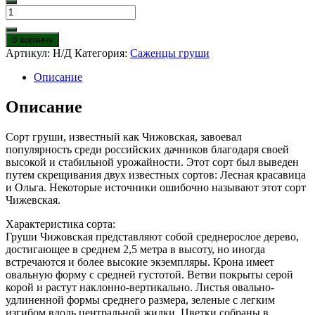
Количество
товара
Груша
В корзину
Чижовская
Артикул:
Н/Д
Категория:
Саженцы груши
Описание
Описание
Сорт груши, известный как Чижовская, завоевал
популярность среди российских дачников благодаря своей
высокой и стабильной урожайности. Этот сорт был выведен
путем скрещивания двух известных сортов: Лесная красавица
и Ольга. Некоторые источники ошибочно называют этот сорт
Чижевская.
Характеристика сорта:
Груши Чижовская представляют собой среднерослое дерево,
достигающее в среднем 2,5 метра в высоту, но иногда
встречаются и более высокие экземпляры. Крона имеет
овальную форму с средней густотой. Ветви покрыты серой
корой и растут наклонно-вертикально. Листья овально-
удлиненной формы среднего размера, зеленые с легким
изгибом вдоль центральной жилки. Цветки собраны в