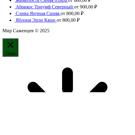
Жимолость Синяя птица
от
600,00
₽
Абрикос Триумф Северный
от
900,00
₽
Слива Яичная Синяя
от
800,00
₽
Яблоня Эрли Квин
от
800,00
₽
Мир Саженцев © 2025
Close