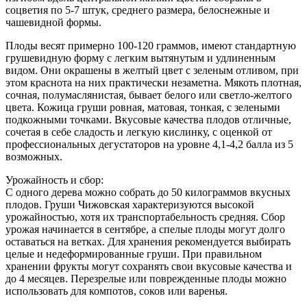
соцветия по 5-7 штук, среднего размера, белоснежные и
чашевидной формы.
Плоды весят примерно 100-120 граммов, имеют стандартную
грушевидную форму с легким вытянутым и удлиненным
видом. Они окрашены в желтый цвет с зеленым отливом, при
этом краснота на них практически незаметна. Мякоть плотная,
сочная, полумаслянистая, бывает белого или светло-желтого
цвета. Кожица груши ровная, матовая, тонкая, с зелеными
подкожными точками. Вкусовые качества плодов отличные,
сочетая в себе сладость и легкую кислинку, с оценкой от
профессиональных дегустаторов на уровне 4,1-4,2 балла из 5
возможных.
Урожайность и сбор:
С одного дерева можно собрать до 50 килограммов вкусных
плодов. Груши Чижовская характеризуются высокой
урожайностью, хотя их транспортабельность средняя. Сбор
урожая начинается в сентябре, а спелые плоды могут долго
оставаться на ветках. Для хранения рекомендуется выбирать
целые и недеформированные груши. При правильном
хранении фрукты могут сохранять свои вкусовые качества и
до 4 месяцев. Перезрелые или поврежденные плоды можно
использовать для компотов, соков или варенья.