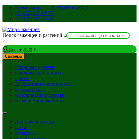
Перейти
Время работы: ПН-ВС 08:00-20:00
к
+7 (925) 975-07-77
содержимому
+7 (495) 663-55-20
Поиск саженцев и растений...
×
Всего:
0,00
₽
Саженцы
Плодовые деревья
Плодовые кустарники
Цветы
Декоративные кустарники
Крупномеры
Колоновидные деревья
Экзотические растения
Доставка и оплата
О нас
Контакты
Вопрос-ответ