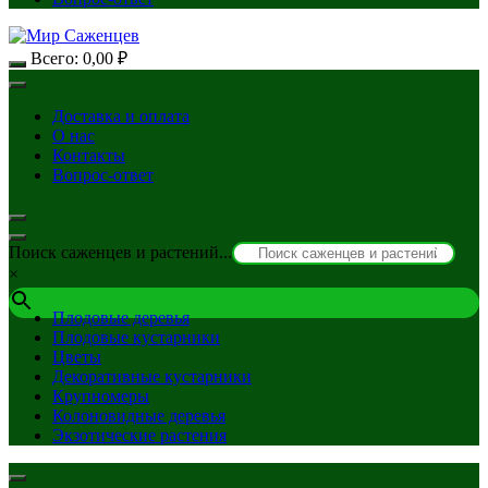
Всего:
0,00
₽
Доставка и оплата
О нас
Контакты
Вопрос-ответ
Поиск саженцев и растений...
×
Плодовые деревья
Плодовые кустарники
Цветы
Декоративные кустарники
Крупномеры
Колоновидные деревья
Экзотические растения