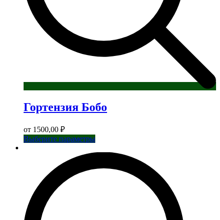
Гортензия Бобо
от
1500,00
₽
Этот
Выберите параметры
товар
имеет
несколько
вариаций.
Опции
можно
выбрать
на
странице