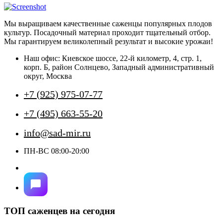
имеет
несколько
Мы выращиваем качественные саженцы популярных плодов
вариаций.
культур. Посадочный материал проходит тщательный отбор.
Опции
Мы гарантируем великолепный результат и высокие урожаи!
можно
выбрать
Наш офис: Киевское шоссе, 22-й километр, 4, стр. 1,
на
корп. Б, район Солнцево, Западный административный
странице
округ, Москва
товара.
+7 (925) 975-07-77
+7 (495) 663-55-20
info@sad-mir.ru
ПН-ВС 08:00-20:00
ТОП саженцев на сегодня