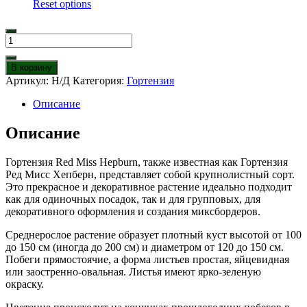
Reset options
Количество
товара
Гортензия
В корзину
Ред
Артикул:
Н/Д
Категория:
Гортензия
Мисс
Хепберн
Описание
Описание
Гортензия Red Miss Hepburn, также известная как Гортензия
Ред Мисс Хепберн, представляет собой крупнолистный сорт.
Это прекрасное и декоративное растение идеально подходит
как для одиночных посадок, так и для групповых, для
декоративного оформления и создания миксбордеров.
Среднерослое растение образует плотный куст высотой от 100
до 150 см (иногда до 200 см) и диаметром от 120 до 150 см.
Побеги прямостоячие, а форма листьев простая, яйцевидная
или заостренно-овальная. Листья имеют ярко-зеленую
окраску.