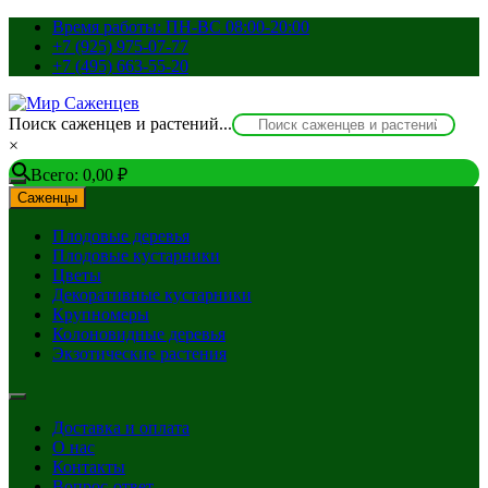
Перейти
Время работы: ПН-ВС 08:00-20:00
к
+7 (925) 975-07-77
содержимому
+7 (495) 663-55-20
Поиск саженцев и растений...
×
Всего:
0,00
₽
Саженцы
Плодовые деревья
Плодовые кустарники
Цветы
Декоративные кустарники
Крупномеры
Колоновидные деревья
Экзотические растения
Доставка и оплата
О нас
Контакты
Вопрос-ответ