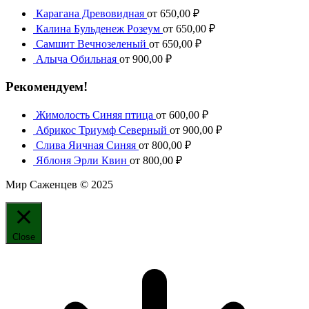
Карагана Древовидная
от
650,00
₽
Калина Бульденеж Розеум
от
650,00
₽
Самшит Вечнозеленый
от
650,00
₽
Алыча Обильная
от
900,00
₽
Рекомендуем!
Жимолость Синяя птица
от
600,00
₽
Абрикос Триумф Северный
от
900,00
₽
Слива Яичная Синяя
от
800,00
₽
Яблоня Эрли Квин
от
800,00
₽
Мир Саженцев © 2025
Close