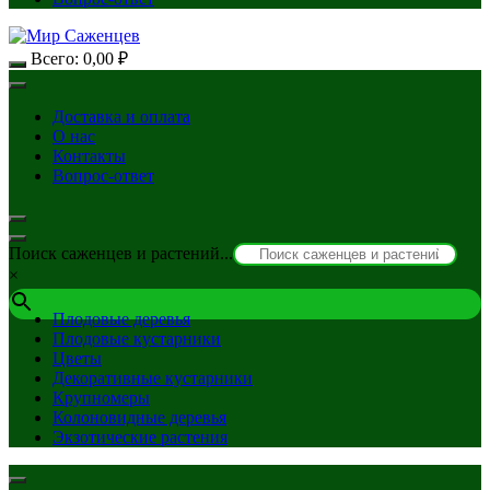
Всего:
0,00
₽
Доставка и оплата
О нас
Контакты
Вопрос-ответ
Поиск саженцев и растений...
×
Плодовые деревья
Плодовые кустарники
Цветы
Декоративные кустарники
Крупномеры
Колоновидные деревья
Экзотические растения