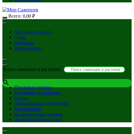
Всего:
0,00
₽
Доставка и оплата
О нас
Контакты
Вопрос-ответ
Поиск саженцев и растений...
×
Плодовые деревья
Плодовые кустарники
Цветы
Декоративные кустарники
Крупномеры
Колоновидные деревья
Экзотические растения