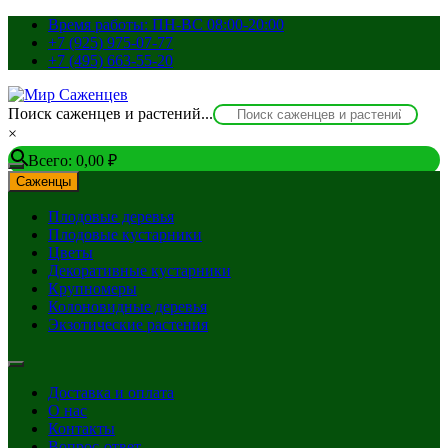
Перейти
Время работы: ПН-ВС 08:00-20:00
к
+7 (925) 975-07-77
содержимому
+7 (495) 663-55-20
Поиск саженцев и растений...
×
Всего:
0,00
₽
Саженцы
Плодовые деревья
Плодовые кустарники
Цветы
Декоративные кустарники
Крупномеры
Колоновидные деревья
Экзотические растения
Доставка и оплата
О нас
Контакты
Вопрос-ответ