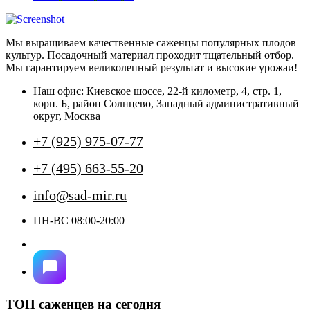
товар
имеет
несколько
Мы выращиваем качественные саженцы популярных плодов
вариаций.
культур. Посадочный материал проходит тщательный отбор.
Опции
Мы гарантируем великолепный результат и высокие урожаи!
можно
выбрать
Наш офис: Киевское шоссе, 22-й километр, 4, стр. 1,
на
корп. Б, район Солнцево, Западный административный
странице
округ, Москва
товара.
+7 (925) 975-07-77
+7 (495) 663-55-20
info@sad-mir.ru
ПН-ВС 08:00-20:00
ТОП саженцев на сегодня