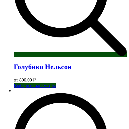
Голубика Нельсон
от
800,00
₽
Этот
Выберите параметры
товар
имеет
несколько
вариаций.
Опции
можно
выбрать
на