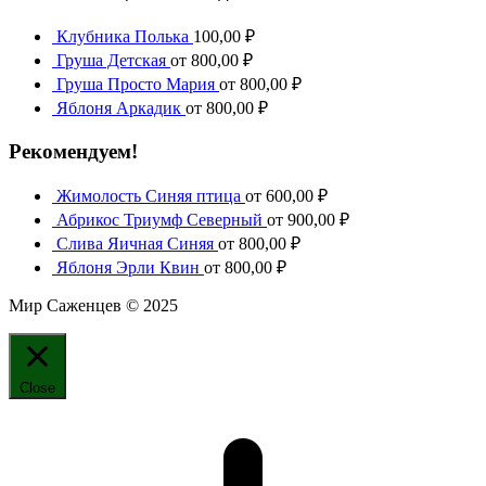
Клубника Полька
100,00
₽
Груша Детская
от
800,00
₽
Груша Просто Мария
от
800,00
₽
Яблоня Аркадик
от
800,00
₽
Рекомендуем!
Жимолость Синяя птица
от
600,00
₽
Абрикос Триумф Северный
от
900,00
₽
Слива Яичная Синяя
от
800,00
₽
Яблоня Эрли Квин
от
800,00
₽
Мир Саженцев © 2025
Close