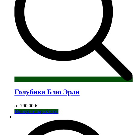
странице
товара.
Голубика Блю Эрли
от
790,00
₽
Этот
Выберите параметры
товар
имеет
несколько
вариаций.