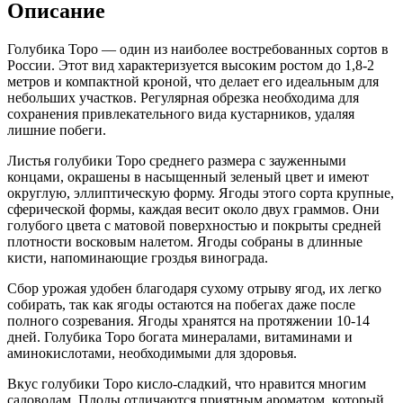
Описание
Голубика Торо — один из наиболее востребованных сортов в
России. Этот вид характеризуется высоким ростом до 1,8-2
метров и компактной кроной, что делает его идеальным для
небольших участков. Регулярная обрезка необходима для
сохранения привлекательного вида кустарников, удаляя
лишние побеги.
Листья голубики Торо среднего размера с зауженными
концами, окрашены в насыщенный зеленый цвет и имеют
округлую, эллиптическую форму. Ягоды этого сорта крупные,
сферической формы, каждая весит около двух граммов. Они
голубого цвета с матовой поверхностью и покрыты средней
плотности восковым налетом. Ягоды собраны в длинные
кисти, напоминающие гроздья винограда.
Сбор урожая удобен благодаря сухому отрыву ягод, их легко
собирать, так как ягоды остаются на побегах даже после
полного созревания. Ягоды хранятся на протяжении 10-14
дней. Голубика Торо богата минералами, витаминами и
аминокислотами, необходимыми для здоровья.
Вкус голубики Торо кисло-сладкий, что нравится многим
садоводам. Плоды отличаются приятным ароматом, который