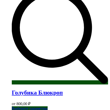
Опции
можно
выбрать
на
странице
товара.
Голубика Блюкроп
от
800,00
₽
Этот
Выберите параметры