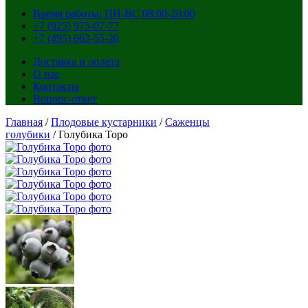
Время работы: ПН-ВС 08:00-20:00
+7 (925) 975-07-77
+7 (495) 663-55-20
Доставка и оплата
О нас
Контакты
Вопрос-ответ
Главная
/
Плодовые кустарники
/
Саженцы
голубики
/ Голубика Торо