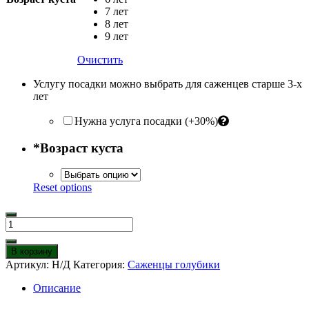
7 лет
8 лет
9 лет
Очистить
Услугу посадки можно выбрать для саженцев старше 3-х
лет
Нужна услуга посадки (+30%)
*
Возраст куста
Reset options
Количество
товара
Голубика
В корзину
Торо
Артикул:
Н/Д
Категория:
Саженцы голубики
Описание