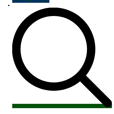
Этот
Выберите параметры
товар
имеет
несколько
вариаций.
Опции
можно
выбрать
на
странице
товара.