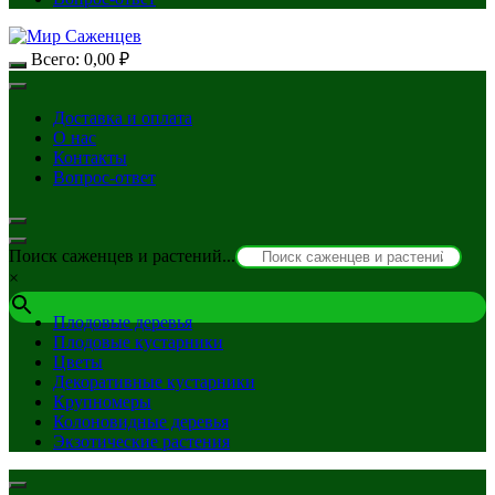
Всего:
0,00
₽
Доставка и оплата
О нас
Контакты
Вопрос-ответ
Поиск саженцев и растений...
×
Плодовые деревья
Плодовые кустарники
Цветы
Декоративные кустарники
Крупномеры
Колоновидные деревья
Экзотические растения