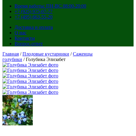
Время работы: ПН-ВС 08:00-20:00
+7 (925) 975-07-77
+7 (495) 663-55-20
Доставка и оплата
О нас
Контакты
Вопрос-ответ
Главная
/
Плодовые кустарники
/
Саженцы
голубики
/ Голубика Элизабет