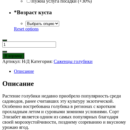
Нужна услуга посадки (+30%)
*
Возраст куста
Reset options
Количество
товара
Голубика
В корзину
Элизабет
Артикул:
Н/Д
Категория:
Саженцы голубики
Описание
Описание
Растение голубики недавно приобрело популярность среди
садоводов, ранее считавших эту культуру экзотической.
Особенно востребована голубика в регионах с коротким
прохладным летом и суровыми зимними условиями. Сорт
Элизабет является одним из самых популярных благодаря
своей морозоустойчивости, позднему созреванию и вкусному
урожаю ягод.