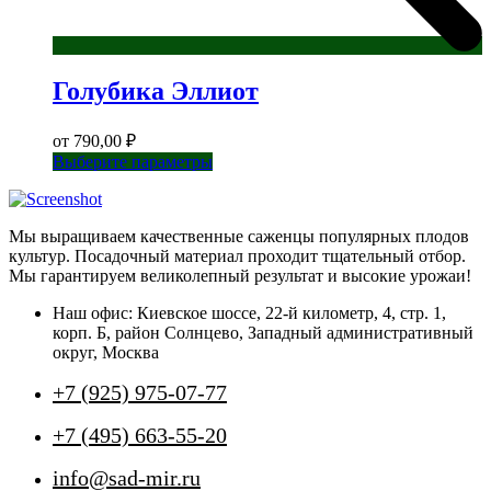
Голубика Эллиот
от
790,00
₽
Этот
Выберите параметры
товар
имеет
несколько
Мы выращиваем качественные саженцы популярных плодов
вариаций.
культур. Посадочный материал проходит тщательный отбор.
Опции
Мы гарантируем великолепный результат и высокие урожаи!
можно
выбрать
Наш офис: Киевское шоссе, 22-й километр, 4, стр. 1,
на
корп. Б, район Солнцево, Западный административный
странице
округ, Москва
товара.
+7 (925) 975-07-77
+7 (495) 663-55-20
info@sad-mir.ru