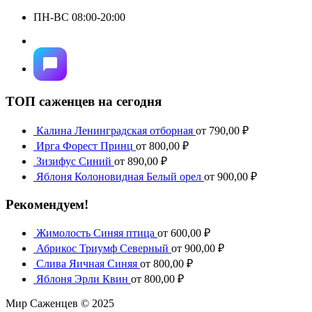
ПН-ВС 08:00-20:00
ТОП саженцев на сегодня
Калина Ленинградская отборная
от
790,00
₽
Ирга Форест Принц
от
800,00
₽
Зизифус Синий
от
890,00
₽
Яблоня Колоновидная Белый орел
от
900,00
₽
Рекомендуем!
Жимолость Синяя птица
от
600,00
₽
Абрикос Триумф Северный
от
900,00
₽
Слива Яичная Синяя
от
800,00
₽
Яблоня Эрли Квин
от
800,00
₽
Мир Саженцев © 2025