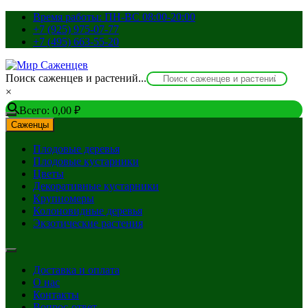
Перейти
Время работы: ПН-ВС 08:00-20:00
к
+7 (925) 975-07-77
содержимому
+7 (495) 663-55-20
Поиск саженцев и растений...
×
Всего:
0,00
₽
Саженцы
Плодовые деревья
Плодовые кустарники
Цветы
Декоративные кустарники
Крупномеры
Колоновидные деревья
Экзотические растения
Доставка и оплата
О нас
Контакты
Вопрос-ответ