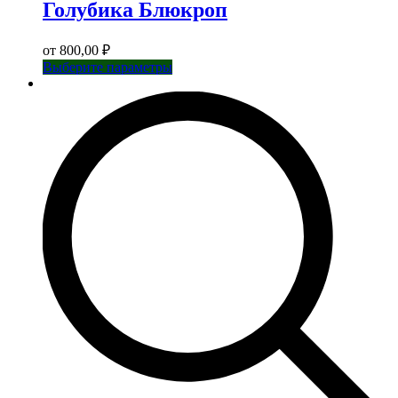
Голубика Блюкроп
от
800,00
₽
Этот
Выберите параметры
товар
имеет
несколько
вариаций.
Опции
можно
выбрать
на
странице
товара.