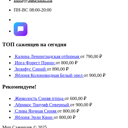
ПН-ВС 08:00-20:00
ТОП саженцев на сегодня
Калина Ленинградская отборная
от
790,00
₽
Ирга Форест Принц
от
800,00
₽
Зизифус Синий
от
890,00
₽
Яблоня Колоновидная Белый орел
от
900,00
₽
Рекомендуем!
Жимолость Синяя птица
от
600,00
₽
Абрикос Триумф Северный
от
900,00
₽
Слива Яичная Синяя
от
800,00
₽
Яблоня Эрли Квин
от
800,00
₽
Мир Саженцев © 2025