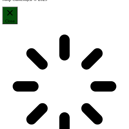
Close