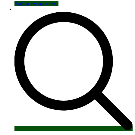
Этот
Выберите параметры
товар
имеет
несколько
вариаций.
Опции
можно
выбрать
на
странице
товара.