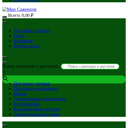
Всего:
0,00
₽
Доставка и оплата
О нас
Контакты
Вопрос-ответ
Поиск саженцев и растений...
×
Плодовые деревья
Плодовые кустарники
Цветы
Декоративные кустарники
Крупномеры
Колоновидные деревья
Экзотические растения