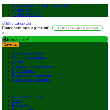
Перейти
Время работы: ПН-ВС 08:00-20:00
к
+7 (925) 975-07-77
содержимому
+7 (495) 663-55-20
Поиск саженцев и растений...
×
Всего:
0,00
₽
Саженцы
Плодовые деревья
Плодовые кустарники
Цветы
Декоративные кустарники
Крупномеры
Колоновидные деревья
Экзотические растения
Доставка и оплата
О нас
Контакты
Вопрос-ответ