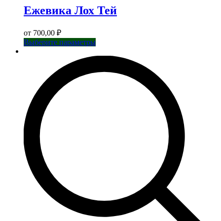
Ежевика Лох Тей
от
700,00
₽
Этот
Выберите параметры
товар
имеет
несколько
вариаций.
Опции
можно
выбрать
на
странице
товара.