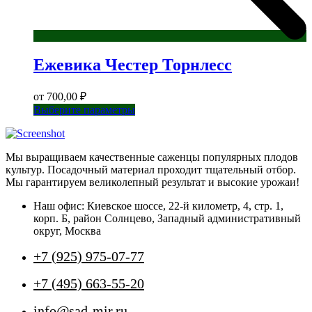
Ежевика Честер Торнлесс
от
700,00
₽
Этот
Выберите параметры
товар
имеет
несколько
Мы выращиваем качественные саженцы популярных плодов
вариаций.
культур. Посадочный материал проходит тщательный отбор.
Опции
Мы гарантируем великолепный результат и высокие урожаи!
можно
выбрать
Наш офис: Киевское шоссе, 22-й километр, 4, стр. 1,
на
корп. Б, район Солнцево, Западный административный
странице
округ, Москва
товара.
+7 (925) 975-07-77
+7 (495) 663-55-20
info@sad-mir.ru