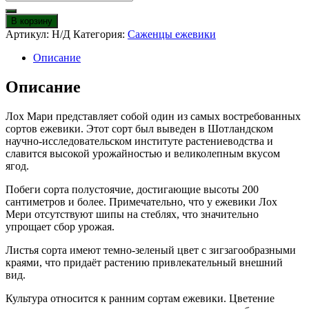
товара
Ежевика
В корзину
Лох
Артикул:
Н/Д
Категория:
Саженцы ежевики
Мари
Описание
Описание
Лох Мари представляет собой один из самых востребованных
сортов ежевики. Этот сорт был выведен в Шотландском
научно-исследовательском институте растениеводства и
славится высокой урожайностью и великолепным вкусом
ягод.
Побеги сорта полустоячие, достигающие высоты 200
сантиметров и более. Примечательно, что у ежевики Лох
Мери отсутствуют шипы на стеблях, что значительно
упрощает сбор урожая.
Листья сорта имеют темно-зеленый цвет с зигзагообразными
краями, что придаёт растению привлекательный внешний
вид.
Культура относится к ранним сортам ежевики. Цветение