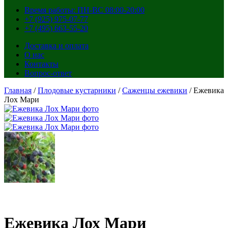
Время работы: ПН-ВС 08:00-20:00
+7 (925) 975-07-77
+7 (495) 663-55-20
Доставка и оплата
О нас
Контакты
Вопрос-ответ
Главная
/
Плодовые кустарники
/
Саженцы ежевики
/ Ежевика
Лох Мари
Ежевика Лох Мари