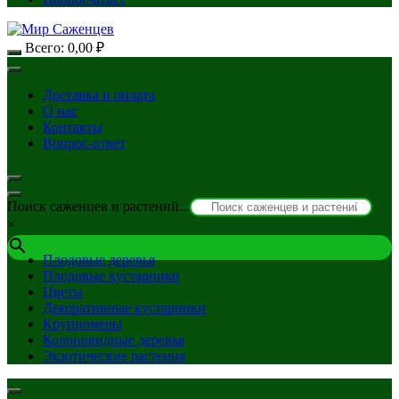
Всего:
0,00
₽
Доставка и оплата
О нас
Контакты
Вопрос-ответ
Поиск саженцев и растений...
×
Плодовые деревья
Плодовые кустарники
Цветы
Декоративные кустарники
Крупномеры
Колоновидные деревья
Экзотические растения