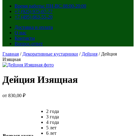
Время работы: ПН-ВС 08:00-20:00
+7 (925) 975-07-77
+7 (495) 663-55-20
Доставка и оплата
О нас
Контакты
Вопрос-ответ
Главная
/
Декоративные кустарники
/
Дейция
/ Дейция
Изящная
Дейция Изящная
от
830,00
₽
2 года
3 года
4 года
5 лет
6 лет
Возраст куста