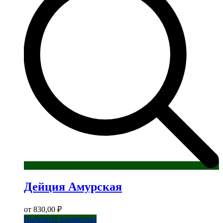
Опции
можно
выбрать
на
странице
товара.
Дейция Амурская
от
830,00
₽
Этот
Выберите параметры