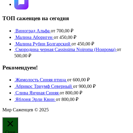
ТОП саженцев на сегодня
Виноград Альфа
от
700,00
₽
Малина Абориген
от
450,00
₽
Малина Рубин Болгарский
от
450,00
₽
Смородина черная Cassissima Noiroma (Ноирома)
от
500,00
₽
Рекомендуем!
Жимолость Синяя птица
от
600,00
₽
Абрикос Триумф Северный
от
900,00
₽
Слива Яичная Синяя
от
800,00
₽
Яблоня Эрли Квин
от
800,00
₽
Мир Саженцев © 2025
Close