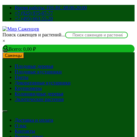
Перейти
Время работы: ПН-ВС 08:00-20:00
к
+7 (925) 975-07-77
содержимому
+7 (495) 663-55-20
Поиск саженцев и растений...
×
Всего:
0,00
₽
Саженцы
Плодовые деревья
Плодовые кустарники
Цветы
Декоративные кустарники
Крупномеры
Колоновидные деревья
Экзотические растения
Доставка и оплата
О нас
Контакты
Вопрос-ответ