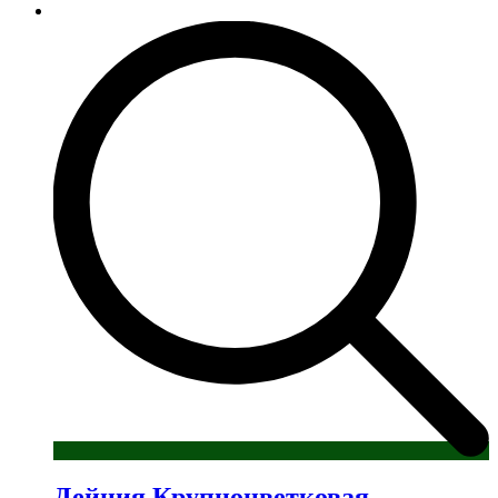
товар
имеет
несколько
вариаций.
Опции
можно
выбрать
на
странице
товара.
Дейция Крупноцветковая