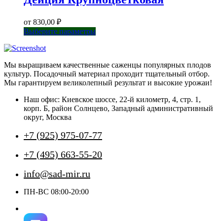
от
830,00
₽
Этот
Выберите параметры
товар
имеет
несколько
Мы выращиваем качественные саженцы популярных плодов
вариаций.
культур. Посадочный материал проходит тщательный отбор.
Опции
Мы гарантируем великолепный результат и высокие урожаи!
можно
выбрать
Наш офис: Киевское шоссе, 22-й километр, 4, стр. 1,
на
корп. Б, район Солнцево, Западный административный
странице
округ, Москва
товара.
+7 (925) 975-07-77
+7 (495) 663-55-20
info@sad-mir.ru
ПН-ВС 08:00-20:00