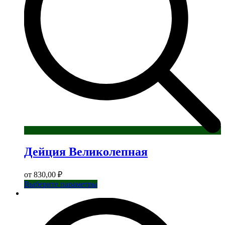
Дейция Великолепная
от
830,00
₽
Этот
Выберите параметры
товар
имеет
несколько
вариаций.