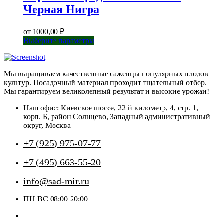
Черная Нигра
от
1000,00
₽
Этот
Выберите параметры
товар
имеет
несколько
Мы выращиваем качественные саженцы популярных плодов
вариаций.
культур. Посадочный материал проходит тщательный отбор.
Опции
Мы гарантируем великолепный результат и высокие урожаи!
можно
выбрать
Наш офис: Киевское шоссе, 22-й километр, 4, стр. 1,
на
корп. Б, район Солнцево, Западный административный
странице
округ, Москва
товара.
+7 (925) 975-07-77
+7 (495) 663-55-20
info@sad-mir.ru
ПН-ВС 08:00-20:00