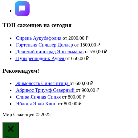
ТОП саженцев на сегодня
Сирень Аукубафолия
от
2000,00
₽
Гортензия Сильвер Доллар
от
1500,00
₽
Девичий виноград Энгельмана
от
550,00
₽
Пузыреплодник Аурея
от
650,00
₽
Рекомендуем!
Жимолость Синяя птица
от
600,00
₽
Абрикос Триумф Северный
от
900,00
₽
Слива Яичная Синяя
от
800,00
₽
Яблоня Эрли Квин
от
800,00
₽
Мир Саженцев © 2025
Close