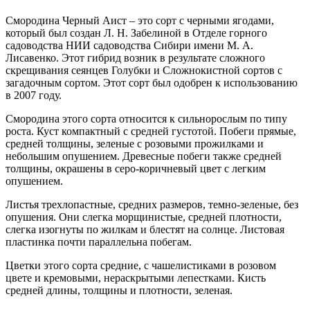
Смородина Черный Аист – это сорт с черными ягодами,
который был создан Л. Н. Забелиной в Отделе горного
садоводства НИИ садоводства Сибири имени М. А.
Лисавенко. Этот гибрид возник в результате сложного
скрещивания сеянцев Голубки и Сложнокистной сортов с
загадочным сортом. Этот сорт был одобрен к использованию
в 2007 году.
Смородина этого сорта относится к сильнорослым по типу
роста. Куст компактный с средней густотой. Побеги прямые,
средней толщины, зеленые с розовыми прожилками и
небольшим опушением. Древесные побеги также средней
толщины, окрашены в серо-коричневый цвет с легким
опушением.
Листья трехлопастные, средних размеров, темно-зеленые, без
опушения. Они слегка морщинистые, средней плотности,
слегка изогнуты по жилкам и блестят на солнце. Листовая
пластинка почти параллельна побегам.
Цветки этого сорта средние, с чашелистиками в розовом
цвете и кремовыми, нераскрытыми лепестками. Кисть
средней длины, толщины и плотности, зеленая.