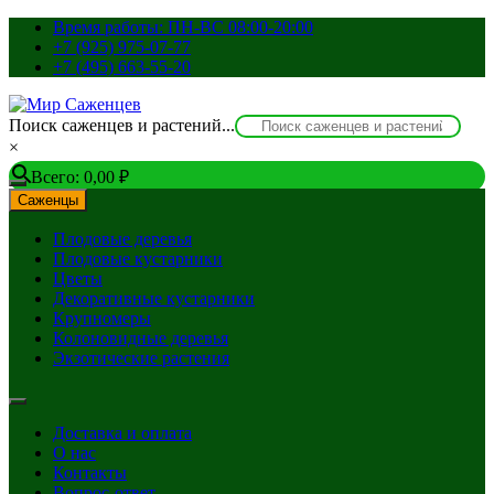
Перейти
Время работы: ПН-ВС 08:00-20:00
к
+7 (925) 975-07-77
содержимому
+7 (495) 663-55-20
Поиск саженцев и растений...
×
Всего:
0,00
₽
Саженцы
Плодовые деревья
Плодовые кустарники
Цветы
Декоративные кустарники
Крупномеры
Колоновидные деревья
Экзотические растения
Доставка и оплата
О нас
Контакты
Вопрос-ответ