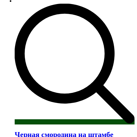
товар
имеет
несколько
вариаций.
Опции
можно
выбрать
на
странице
товара.
Черная смородина на штамбе