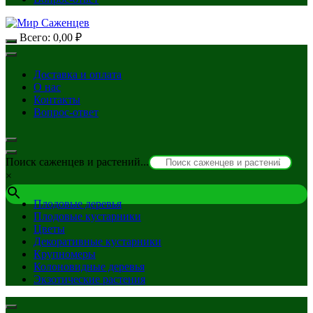
Всего:
0,00
₽
Доставка и оплата
О нас
Контакты
Вопрос-ответ
Поиск саженцев и растений...
×
Плодовые деревья
Плодовые кустарники
Цветы
Декоративные кустарники
Крупномеры
Колоновидные деревья
Экзотические растения