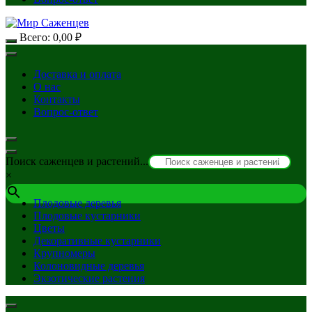
Всего:
0,00
₽
Доставка и оплата
О нас
Контакты
Вопрос-ответ
Поиск саженцев и растений...
×
Плодовые деревья
Плодовые кустарники
Цветы
Декоративные кустарники
Крупномеры
Колоновидные деревья
Экзотические растения