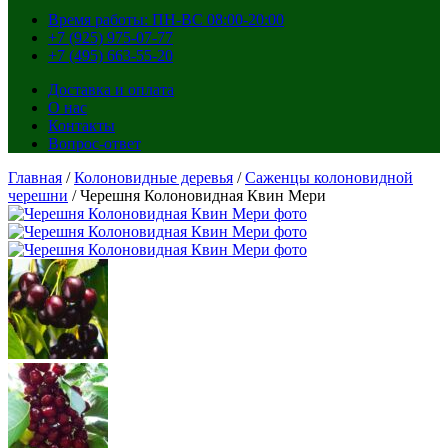
Время работы: ПН-ВС 08:00-20:00
+7 (925) 975-07-77
+7 (495) 663-55-20
Доставка и оплата
О нас
Контакты
Вопрос-ответ
Главная
/
Колоновидные деревья
/
Саженцы колоновидной
черешни
/ Черешня Колоновидная Квин Мери