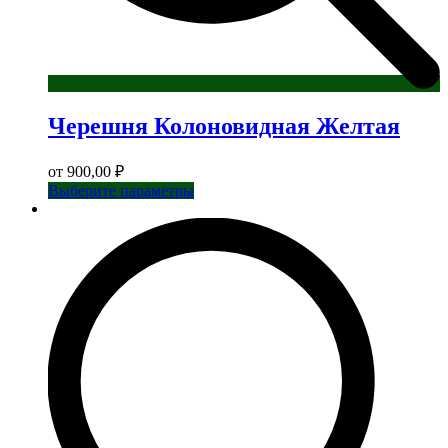
Черешня Колоновидная Желтая
от
900,00
₽
Этот
Выберите параметры
товар
имеет
несколько
вариаций.
Опции
можно
выбрать
на
странице
товара.