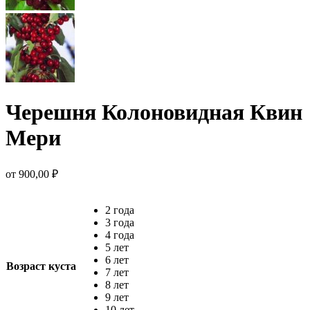
Черешня Колоновидная Квин
Мери
от
900,00
₽
2 года
3 года
4 года
5 лет
6 лет
Возраст куста
7 лет
8 лет
9 лет
10 лет