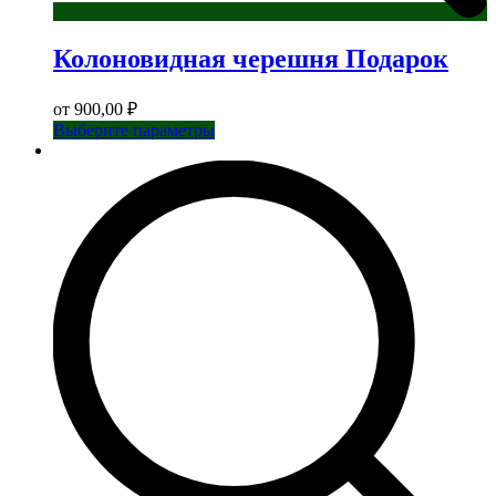
Колоновидная черешня Подарок
от
900,00
₽
Этот
Выберите параметры
товар
имеет
несколько
вариаций.
Опции
можно
выбрать
на
странице
товара.