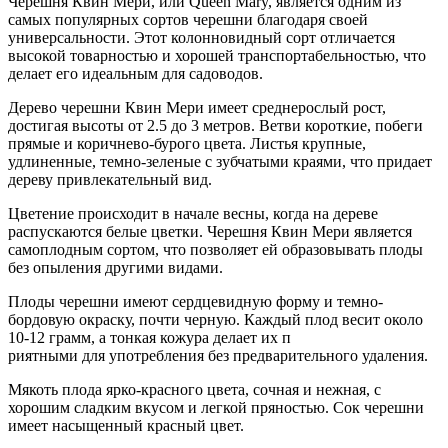
Черешня Квин Мери, или Queen Mary, является одним из
самых популярных сортов черешни благодаря своей
универсальности. Этот колонновидный сорт отличается
высокой товарностью и хорошей транспортабельностью, что
делает его идеальным для садоводов.
Дерево черешни Квин Мери имеет среднерослый рост,
достигая высоты от 2.5 до 3 метров. Ветви короткие, побеги
прямые и коричнево-бурого цвета. Листья крупные,
удлиненные, темно-зеленые с зубчатыми краями, что придает
дереву привлекательный вид.
Цветение происходит в начале весны, когда на дереве
распускаются белые цветки. Черешня Квин Мери является
самоплодным сортом, что позволяет ей образовывать плоды
без опыления другими видами.
Плоды черешни имеют сердцевидную форму и темно-
бордовую окраску, почти черную. Каждый плод весит около
10-12 грамм, а тонкая кожура делает их п
риятными для употребления без предварительного удаления.
Мякоть плода ярко-красного цвета, сочная и нежная, с
хорошим сладким вкусом и легкой пряностью. Сок черешни
имеет насыщенный красный цвет.