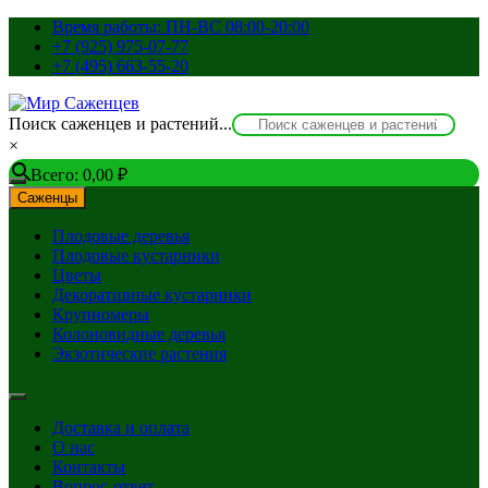
Перейти
Время работы: ПН-ВС 08:00-20:00
к
+7 (925) 975-07-77
содержимому
+7 (495) 663-55-20
Поиск саженцев и растений...
×
Всего:
0,00
₽
Саженцы
Плодовые деревья
Плодовые кустарники
Цветы
Декоративные кустарники
Крупномеры
Колоновидные деревья
Экзотические растения
Доставка и оплата
О нас
Контакты
Вопрос-ответ