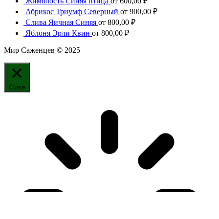
Жимолость Синяя птица
от
600,00
₽
Абрикос Триумф Северный
от
900,00
₽
Слива Яичная Синяя
от
800,00
₽
Яблоня Эрли Квин
от
800,00
₽
Мир Саженцев © 2025
Close