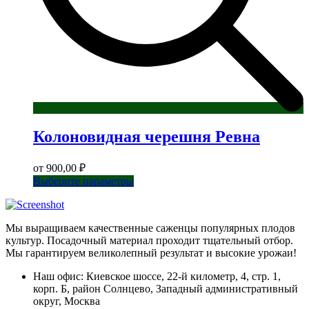
Колоновидная черешня Ревна
от
900,00
₽
Этот
Выберите параметры
товар
имеет
несколько
Мы выращиваем качественные саженцы популярных плодов
вариаций.
культур. Посадочный материал проходит тщательный отбор.
Опции
Мы гарантируем великолепный результат и высокие урожаи!
можно
выбрать
Наш офис: Киевское шоссе, 22-й километр, 4, стр. 1,
на
корп. Б, район Солнцево, Западный административный
странице
округ, Москва
товара.