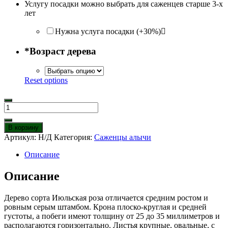
Услугу посадки можно выбрать для саженцев старше 3-х
лет
Нужна услуга посадки (+30%)
*
Возраст дерева
Reset options
Количество
товара
Алыча
В корзину
Июльская
Артикул:
Н/Д
Категория:
Саженцы алычи
Роза
Описание
Описание
Дерево сорта Июльская роза отличается средним ростом и
ровным серым штамбом. Крона плоско-круглая и средней
густоты, а побеги имеют толщину от 25 до 35 миллиметров и
располагаются горизонтально. Листья крупные, овальные, с