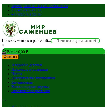
Перейти
Время работы: ПН-ВС 08:00-20:00
к
+7 (925) 975-07-77
содержимому
+7 (495) 663-55-20
Поиск саженцев и растений...
×
Всего:
0,00
₽
Саженцы
Плодовые деревья
Плодовые кустарники
Цветы
Декоративные кустарники
Крупномеры
Колоновидные деревья
Экзотические растения