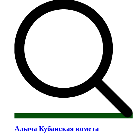
имеет
несколько
вариаций.
Опции
можно
выбрать
на
странице
товара.
Алыча Кубанская комета