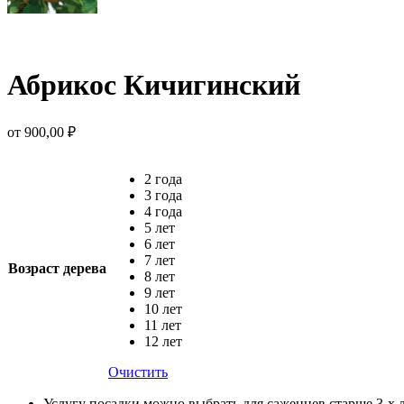
Абрикос Кичигинский
от
900,00
₽
2 года
3 года
4 года
5 лет
6 лет
7 лет
Возраст дерева
8 лет
9 лет
10 лет
11 лет
12 лет
Очистить
Услугу посадки можно выбрать для саженцев старше 3-х 