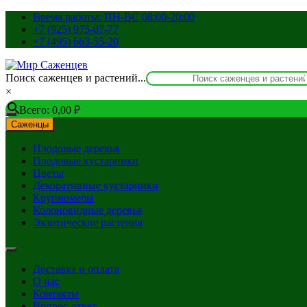
Перейти
Время работы: ПН-ВС 08:00-20:00
к
+7 (925) 975-07-77
содержимому
+7 (495) 663-55-20
Поиск саженцев и растений...
×
Всего:
0,00
₽
Саженцы
Плодовые деревья
Плодовые кустарники
Цветы
Декоративные кустарники
Крупномеры
Колоновидные деревья
Экзотические растения
Доставка и оплата
О нас
Контакты
Вопрос-ответ