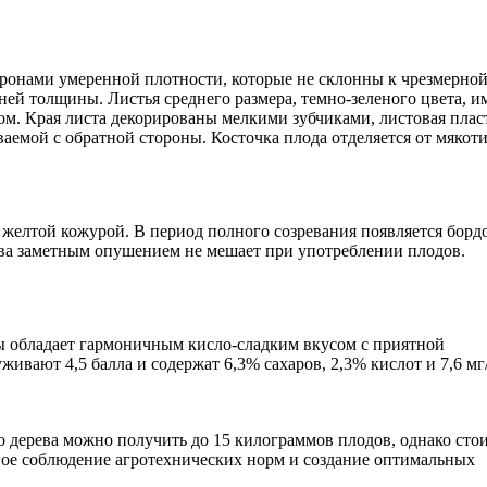
т кронами умеренной плотности, которые не склонны к чрезмерно
ней толщины. Листья среднего размера, темно-зеленого цвета, 
м. Края листа декорированы мелкими зубчиками, листовая плас
емой с обратной стороны. Косточка плода отделяется от мякоти
желтой кожурой. В период полного созревания появляется бор
едва заметным опушением не мешает при употреблении плодов.
ы обладает гармоничным кисло-сладким вкусом с приятной
ивают 4,5 балла и содержат 6,3% сахаров, 2,3% кислот и 7,6 м
го дерева можно получить до 15 килограммов плодов, однако сто
огое соблюдение агротехнических норм и создание оптимальных