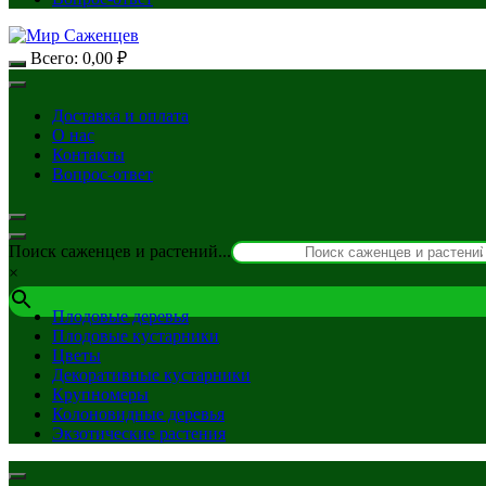
Всего:
0,00
₽
Доставка и оплата
О нас
Контакты
Вопрос-ответ
Поиск саженцев и растений...
×
Плодовые деревья
Плодовые кустарники
Цветы
Декоративные кустарники
Крупномеры
Колоновидные деревья
Экзотические растения