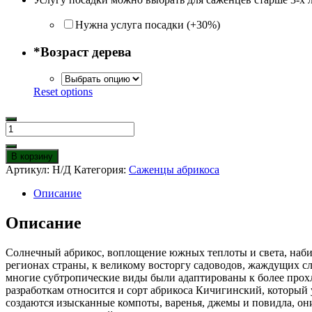
Нужна услуга посадки (+30%)
*
Возраст дерева
Reset options
Количество
товара
Абрикос
В корзину
Кичигинский
Артикул:
Н/Д
Категория:
Саженцы абрикоса
Описание
Описание
Солнечный абрикос, воплощение южных теплоты и света, набир
регионах страны, к великому восторгу садоводов, жаждущих с
многие субтропические виды были адаптированы к более про
разработкам относится и сорт абрикоса Кичигинский, который 
создаются изысканные компоты, варенья, джемы и повидла, они