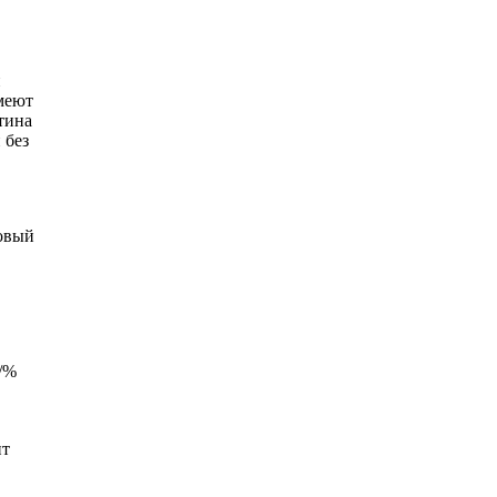
й
имеют
тина
 без
довый
г/%
ит