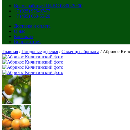
Время работы: ПН-ВС 08:00-20:00
+7 (925) 975-07-77
+7 (495) 663-55-20
Доставка и оплата
О нас
Контакты
Вопрос-ответ
Главная
/
Плодовые деревья
/
Саженцы абрикоса
/ Абрикос Кич