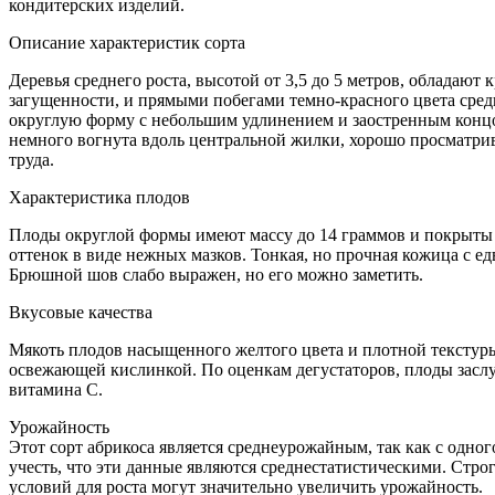
кондитерских изделий.
Описание характеристик сорта
Деревья среднего роста, высотой от 3,5 до 5 метров, обладаю
загущенности, и прямыми побегами темно-красного цвета сред
округлую форму с небольшим удлинением и заостренным концо
немного вогнута вдоль центральной жилки, хорошо просматрива
труда.
Характеристика плодов
Плоды округлой формы имеют массу до 14 граммов и покрыты 
оттенок в виде нежных мазков. Тонкая, но прочная кожица с 
Брюшной шов слабо выражен, но его можно заметить.
Вкусовые качества
Мякоть плодов насыщенного желтого цвета и плотной текстур
освежающей кислинкой. По оценкам дегустаторов, плоды заслуж
витамина С.
Урожайность
Этот сорт абрикоса является среднеурожайным, так как с одно
учесть, что эти данные являются среднестатистическими. Стр
условий для роста могут значительно увеличить урожайность.