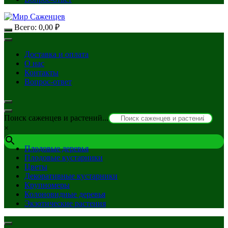
Всего:
0,00
₽
Доставка и оплата
О нас
Контакты
Вопрос-ответ
Поиск саженцев и растений...
×
Плодовые деревья
Плодовые кустарники
Цветы
Декоративные кустарники
Крупномеры
Колоновидные деревья
Экзотические растения