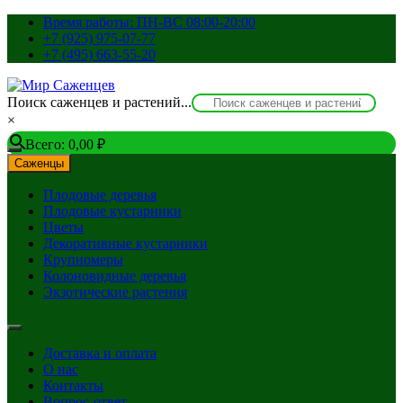
Перейти
Время работы: ПН-ВС 08:00-20:00
к
+7 (925) 975-07-77
содержимому
+7 (495) 663-55-20
Поиск саженцев и растений...
×
Всего:
0,00
₽
Саженцы
Плодовые деревья
Плодовые кустарники
Цветы
Декоративные кустарники
Крупномеры
Колоновидные деревья
Экзотические растения
Доставка и оплата
О нас
Контакты
Вопрос-ответ