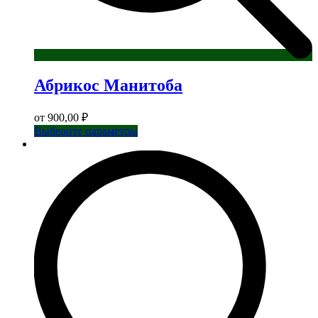
Абрикос Манитоба
от
900,00
₽
Этот
Выберите параметры
товар
имеет
несколько
вариаций.
Опции
можно
выбрать
на
странице
товара.