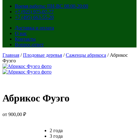
Время работы: ПН-ВС 08:00-20:00
+7 (925) 975-07-77
+7 (495) 663-55-20
Доставка и оплата
О нас
Контакты
Вопрос-ответ
Главная
/
Плодовые деревья
/
Саженцы абрикоса
/ Абрикос
Фуэго
Абрикос Фуэго
от
900,00
₽
2 года
3 года