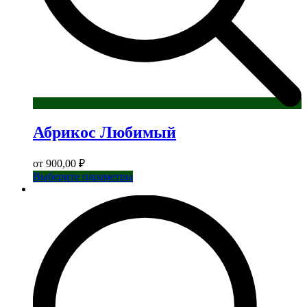
Абрикос Любимый
от
900,00
₽
Этот
Выберите параметры
товар
имеет
несколько
вариаций.
Опции
можно
выбрать
на
странице
товара.