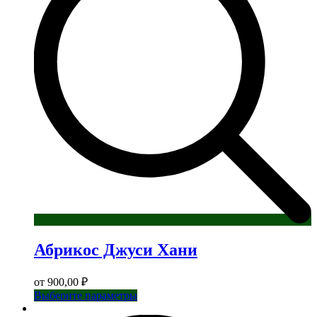
можно
выбрать
на
странице
товара.
Абрикос Джуси Хани
от
900,00
₽
Этот
Выберите параметры
товар