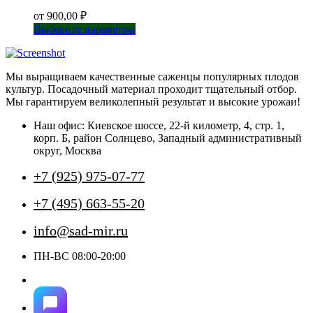
от
900,00
₽
Этот
Выберите параметры
товар
имеет
несколько
Мы выращиваем качественные саженцы популярных плодов
вариаций.
культур. Посадочный материал проходит тщательный отбор.
Опции
Мы гарантируем великолепный результат и высокие урожаи!
можно
выбрать
Наш офис: Киевское шоссе, 22-й километр, 4, стр. 1,
на
корп. Б, район Солнцево, Западный административный
странице
округ, Москва
товара.
+7 (925) 975-07-77
+7 (495) 663-55-20
info@sad-mir.ru
ПН-ВС 08:00-20:00