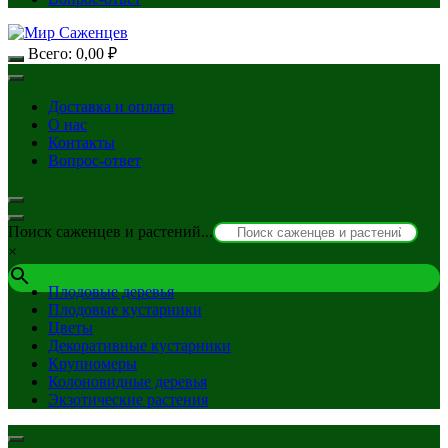
Всего:
0,00
₽
Доставка и оплата
О нас
Контакты
Вопрос-ответ
Поиск саженцев и растений...
×
Плодовые деревья
Плодовые кустарники
Цветы
Декоративные кустарники
Крупномеры
Колоновидные деревья
Экзотические растения