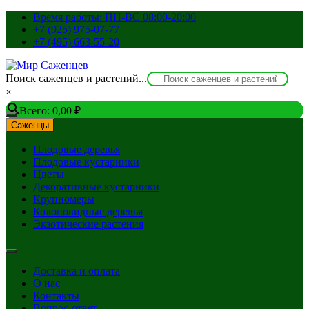
Перейти
Время работы: ПН-ВС 08:00-20:00
к
+7 (925) 975-07-77
содержимому
+7 (495) 663-55-20
Поиск саженцев и растений...
×
Всего:
0,00
₽
Саженцы
Плодовые деревья
Плодовые кустарники
Цветы
Декоративные кустарники
Крупномеры
Колоновидные деревья
Экзотические растения
Доставка и оплата
О нас
Контакты
Вопрос-ответ