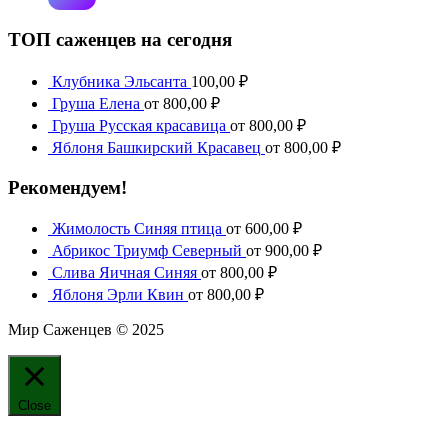
ТОП саженцев на сегодня
Клубника Эльсанта
100,00
₽
Груша Елена
от
800,00
₽
Груша Русская красавица
от
800,00
₽
Яблоня Башкирский Красавец
от
800,00
₽
Рекомендуем!
Жимолость Синяя птица
от
600,00
₽
Абрикос Триумф Северный
от
900,00
₽
Слива Яичная Синяя
от
800,00
₽
Яблоня Эрли Квин
от
800,00
₽
Мир Саженцев © 2025
Close