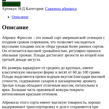
Абрикос
В корзину
Фриссон
Артикул:
Н/Д
Категория:
Саженцы абрикоса
Описание
Описание
Абрикос Фриссон – это новый сорт американской селекции с
поздним сроком созревания, что позволяет насладиться
вкусными плодами после сбора урожая более ранних сортов.
Он отличается высокой урожайностью, регулярно принося
обильные урожаи. Плоды достигают зрелости во второй или
третьей декаде августа.
Их размеры варьируют от средних до крупных, имеют
классическую овальную форму и весят от 60 до 100 грамм.
Плоды выделяются превосходным вкусом благодаря высокой
сочности, содержанию сахаров и насыщенному аромату.
Зрелые плоды обладают отличным вкусом, питательны и
ярки. Большая часть оранжевой кожуры покрыта
интенсивным красным оттенком.
Абрикосы этого сорта имеют высокую товарность, хорошо
выдерживают транспортировку и долго сохраняются при