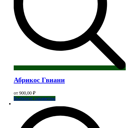
Абрикос Гвиани
от
900,00
₽
Этот
Выберите параметры
товар
имеет
несколько
вариаций.
Опции