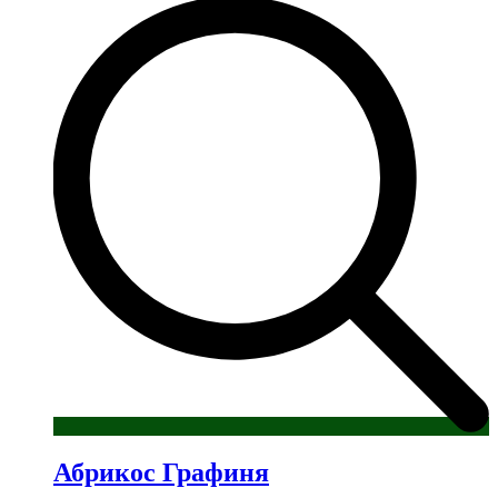
имеет
несколько
вариаций.
Опции
можно
выбрать
на
странице
товара.
Абрикос Графиня