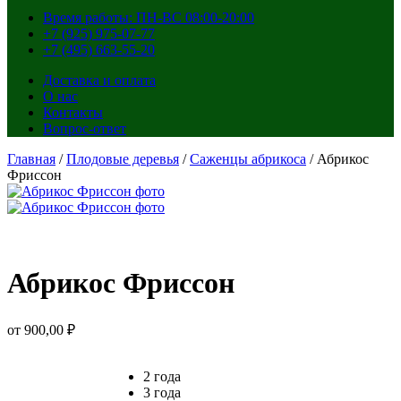
Время работы: ПН-ВС 08:00-20:00
+7 (925) 975-07-77
+7 (495) 663-55-20
Доставка и оплата
О нас
Контакты
Вопрос-ответ
Главная
/
Плодовые деревья
/
Саженцы абрикоса
/ Абрикос
Фриссон
Абрикос Фриссон
от
900,00
₽
2 года
3 года