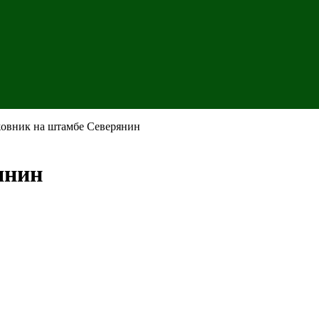
овник на штамбе Северянин
янин