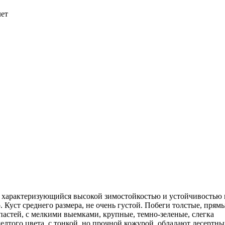
лет
, характеризующийся высокой зимостойкостью и устойчивостью 
Куст среднего размера, не очень густой. Побеги толстые, прямы
пастей, с мелкими выемками, крупные, темно-зеленые, слегка
елтого цвета, с тонкой, но прочной кожурой, обладают десертн