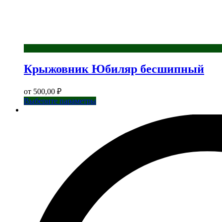
Крыжовник Юбиляр бесшипный
от
500,00
₽
Этот
Выберите параметры
товар
имеет
несколько
вариаций.
Опции
можно
выбрать
на
странице
товара.