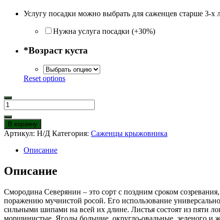
Услугу посадки можно выбрать для саженцев старше 3-х 
Нужна услуга посадки (+30%)
*
Возраст куста
Reset options
Количество
товара
Крыжовник
В корзину
на
Артикул:
Н/Д
Категория:
Саженцы крыжовника
штамбе
Северянин
Описание
Описание
Смородина Северянин – это сорт с поздним сроком созревания
поражению мучнистой росой. Его использование универсально. 
сильными шипами на всей их длине. Листья состоят из пяти ло
морщинистые. Ягоды большие, округло-овальные, зеленого и ж