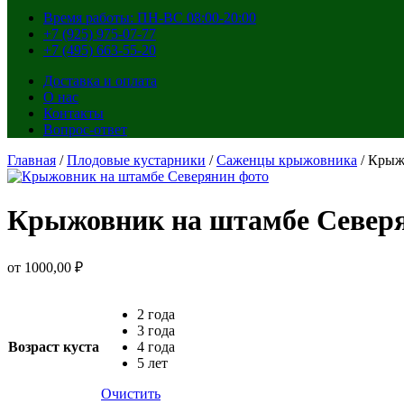
Время работы: ПН-ВС 08:00-20:00
+7 (925) 975-07-77
+7 (495) 663-55-20
Доставка и оплата
О нас
Контакты
Вопрос-ответ
Главная
/
Плодовые кустарники
/
Саженцы крыжовника
/ Крыж
Крыжовник на штамбе Север
от
1000,00
₽
2 года
3 года
Возраст куста
4 года
5 лет
Очистить