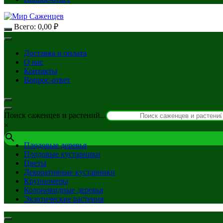
Всего:
0,00
₽
Доставка и оплата
О нас
Контакты
Вопрос-ответ
Поиск саженцев и растений...
×
Плодовые деревья
Плодовые кустарники
Цветы
Декоративные кустарники
Крупномеры
Колоновидные деревья
Экзотические растения