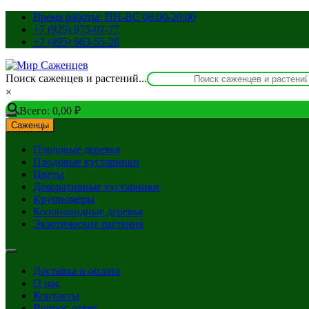
Перейти
Время работы: ПН-ВС 08:00-20:00
к
+7 (925) 975-07-77
содержимому
+7 (495) 663-55-20
Поиск саженцев и растений...
×
Всего:
0,00
₽
Саженцы
Плодовые деревья
Плодовые кустарники
Цветы
Декоративные кустарники
Крупномеры
Колоновидные деревья
Экзотические растения
Доставка и оплата
О нас
Контакты
Вопрос-ответ