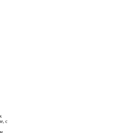
к
е, с
ым