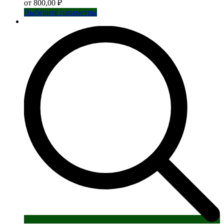
от
800,00
₽
Этот
Выберите параметры
товар
имеет
несколько
вариаций.
Опции
можно
выбрать
на
странице
товара.