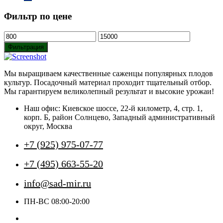
Опции
Фильтр по цене
можно
выбрать
на
Минимальная
Максимальная
странице
цена
цена
Фильтрация
товара.
Мы выращиваем качественные саженцы популярных плодов
культур. Посадочный материал проходит тщательный отбор.
Мы гарантируем великолепный результат и высокие урожаи!
Наш офис: Киевское шоссе, 22-й километр, 4, стр. 1,
корп. Б, район Солнцево, Западный административный
округ, Москва
+7 (925) 975-07-77
+7 (495) 663-55-20
info@sad-mir.ru
ПН-ВС 08:00-20:00