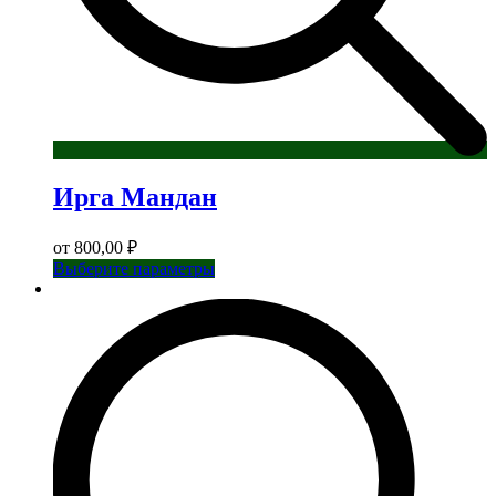
Ирга Мандан
от
800,00
₽
Этот
Выберите параметры
товар
имеет
несколько
вариаций.
Опции
можно
выбрать
на
странице
товара.