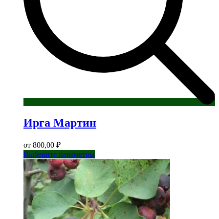
Ирга Мартин
от
800,00
₽
Этот
Выберите параметры
товар
имеет
несколько
вариаций.
Опции
можно
выбрать