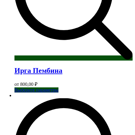
Ирга Пембина
от
800,00
₽
Этот
Выберите параметры
товар
имеет
несколько
вариаций.
Опции
можно
выбрать
на