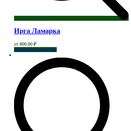
Ирга Ламарка
от
800,00
₽
Этот
Выберите параметры
товар
имеет
несколько
вариаций.
Опции
можно
выбрать
на
странице
товара.