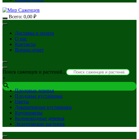
Всего:
0,00
₽
Доставка и оплата
О нас
Контакты
Вопрос-ответ
Поиск саженцев и растений...
×
Плодовые деревья
Плодовые кустарники
Цветы
Декоративные кустарники
Крупномеры
Колоновидные деревья
Экзотические растения