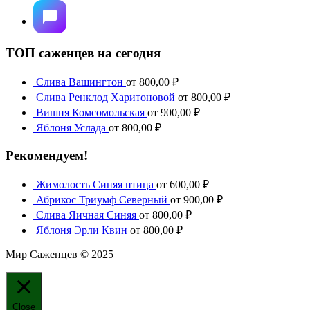
ТОП саженцев на сегодня
Слива Вашингтон
от
800,00
₽
Слива Ренклод Харитоновой
от
800,00
₽
Вишня Комсомольская
от
900,00
₽
Яблоня Услада
от
800,00
₽
Рекомендуем!
Жимолость Синяя птица
от
600,00
₽
Абрикос Триумф Северный
от
900,00
₽
Слива Яичная Синяя
от
800,00
₽
Яблоня Эрли Квин
от
800,00
₽
Мир Саженцев © 2025
Close