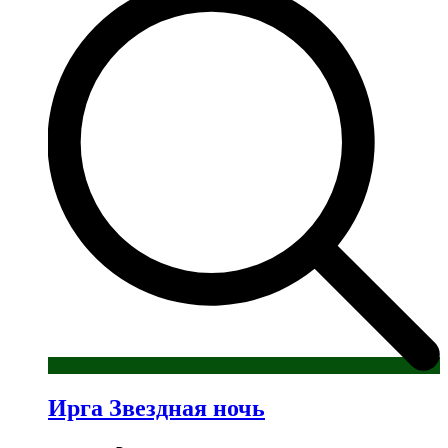
несколько
вариаций.
Опции
можно
выбрать
на
странице
товара.
Ирга Звездная ночь