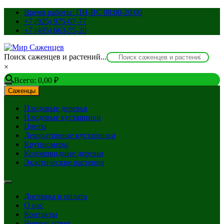
Перейти
Время работы: ПН-ВС 08:00-20:00
к
+7 (925) 975-07-77
содержимому
+7 (495) 663-55-20
Поиск саженцев и растений...
×
Всего:
0,00
₽
Саженцы
Плодовые деревья
Плодовые кустарники
Цветы
Декоративные кустарники
Крупномеры
Колоновидные деревья
Экзотические растения
Доставка и оплата
О нас
Контакты
Вопрос-ответ