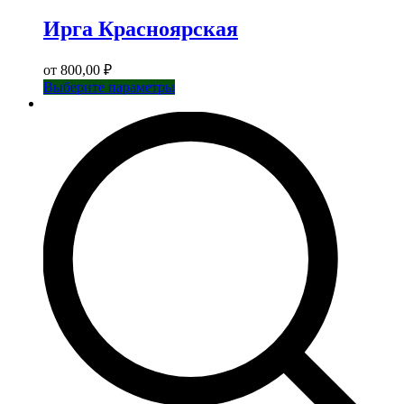
Ирга Красноярская
от
800,00
₽
Этот
Выберите параметры
товар
имеет
несколько
вариаций.
Опции
можно
выбрать
на
странице
товара.