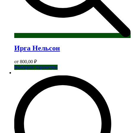
Ирга Нельсон
от
800,00
₽
Этот
Выберите параметры
товар
имеет
несколько
вариаций.
Опции
можно
выбрать
на
странице
товара.